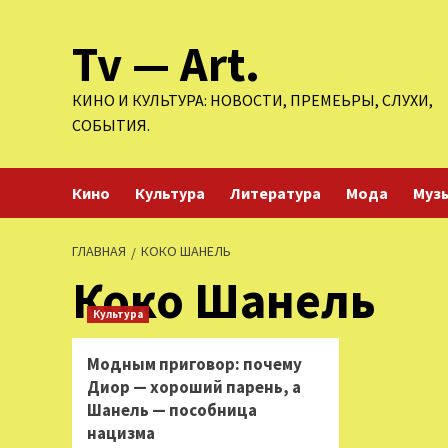
Перейти
Tv — Art.
к
содержимому
КИНО И КУЛЬТУРА: НОВОСТИ, ПРЕМЕЬРЫ, СЛУХИ,
СОБЫТИЯ.
Кино
Культура
Литература
Мода
Муз
ГЛАВНАЯ
КОКО ШАНЕЛЬ
Коко Шанель
Культура
Модным приговор: почему
Диор — хороший парень, а
Шанель — пособница
нацизма