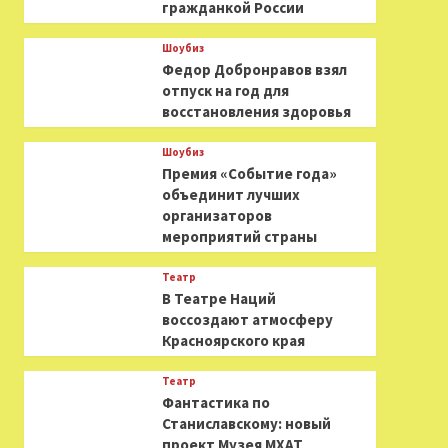
гражданкой России
Шоубиз
Федор Добронравов взял
отпуск на год для
восстановления здоровья
Шоубиз
Премия «Событие года»
объединит лучших
организаторов
мероприятий страны
Театр
В Театре Наций
воссоздают атмосферу
Красноярского края
Театр
Фантастика по
Станиславскому: новый
проект Музея МХАТ