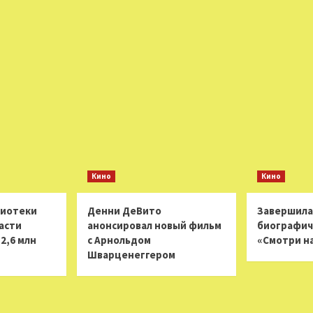
Кино
Кино
лиотеки
Денни ДеВито
Завершила
асти
анонсировал новый фильм
биографич
2,6 млн
с Арнольдом
«Смотри н
Шварценеггером