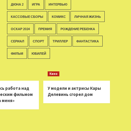
ДЮНА 2
ИГРА
ИНТЕРВЬЮ
КАССОВЫЕ СБОРЫ
КОМИКС
ЛИЧНАЯ ЖИЗНЬ
ОСКАР 2024
ПРЕМИЯ
РОЖДЕНИЕ РЕБЕНКА
СЕРИАЛ
СПОРТ
ТРИЛЛЕР
ФАНТАСТИКА
ФИЛЬМ
ЮБИЛЕЙ
Кино
сь работа над
У модели и актрисы Кары
еским фильмом
Делевинь сгорел дом
а меня»