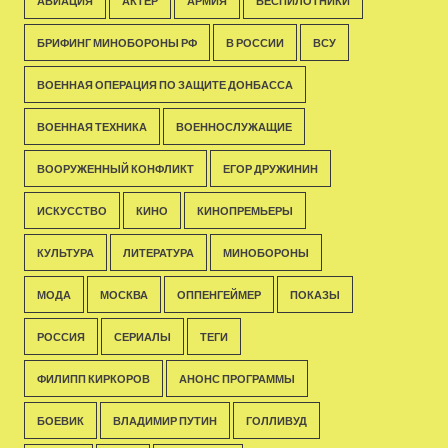
АВИАЦИЯ
АКТЁР
АРМИЯ
БЕСПИЛОТНИКИ
БРИФИНГ МИНОБОРОНЫ РФ
В РОССИИ
ВСУ
ВОЕННАЯ ОПЕРАЦИЯ ПО ЗАЩИТЕ ДОНБАССА
ВОЕННАЯ ТЕХНИКА
ВОЕННОСЛУЖАЩИЕ
ВООРУЖЕННЫЙ КОНФЛИКТ
ЕГОР ДРУЖИНИН
ИСКУССТВО
КИНО
КИНОПРЕМЬЕРЫ
КУЛЬТУРА
ЛИТЕРАТУРА
МИНОБОРОНЫ
МОДА
МОСКВА
ОППЕНГЕЙМЕР
ПОКАЗЫ
РОССИЯ
СЕРИАЛЫ
ТЕГИ
ФИЛИПП КИРКОРОВ
АНОНС ПРОГРАММЫ
БОЕВИК
ВЛАДИМИР ПУТИН
ГОЛЛИВУД