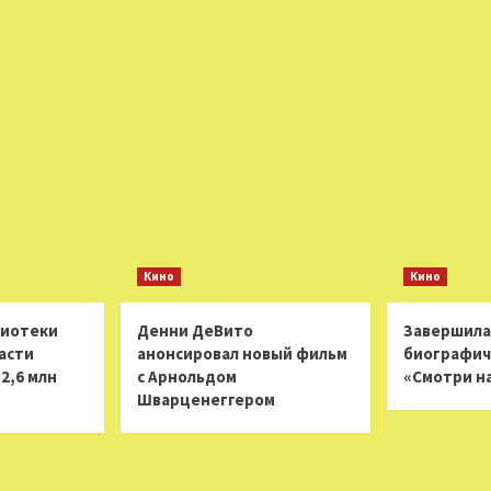
Кино
Кино
лиотеки
Денни ДеВито
Завершила
асти
анонсировал новый фильм
биографич
2,6 млн
с Арнольдом
«Смотри н
Шварценеггером