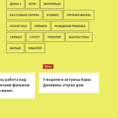
ДЮНА 2
ИГРА
ИНТЕРВЬЮ
КАССОВЫЕ СБОРЫ
КОМИКС
ЛИЧНАЯ ЖИЗНЬ
ОСКАР 2024
ПРЕМИЯ
РОЖДЕНИЕ РЕБЕНКА
СЕРИАЛ
СПОРТ
ТРИЛЛЕР
ФАНТАСТИКА
ФИЛЬМ
ЮБИЛЕЙ
Кино
сь работа над
У модели и актрисы Кары
еским фильмом
Делевинь сгорел дом
а меня»