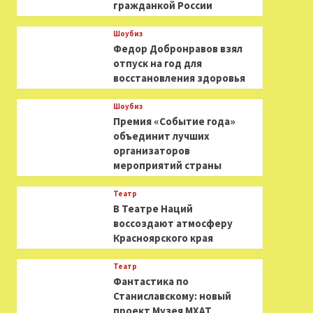
гражданкой России
Шоубиз
Федор Добронравов взял
отпуск на год для
восстановления здоровья
Шоубиз
Премия «Событие года»
объединит лучших
организаторов
мероприятий страны
Театр
В Театре Наций
воссоздают атмосферу
Красноярского края
Театр
Фантастика по
Станиславскому: новый
проект Музея МХАТ