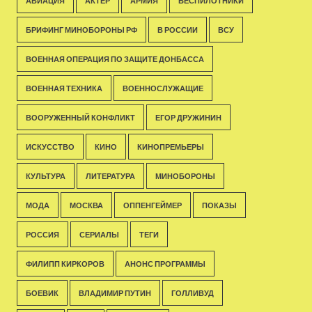
АВИАЦИЯ
АКТЁР
АРМИЯ
БЕСПИЛОТНИКИ
БРИФИНГ МИНОБОРОНЫ РФ
В РОССИИ
ВСУ
ВОЕННАЯ ОПЕРАЦИЯ ПО ЗАЩИТЕ ДОНБАССА
ВОЕННАЯ ТЕХНИКА
ВОЕННОСЛУЖАЩИЕ
ВООРУЖЕННЫЙ КОНФЛИКТ
ЕГОР ДРУЖИНИН
ИСКУССТВО
КИНО
КИНОПРЕМЬЕРЫ
КУЛЬТУРА
ЛИТЕРАТУРА
МИНОБОРОНЫ
МОДА
МОСКВА
ОППЕНГЕЙМЕР
ПОКАЗЫ
РОССИЯ
СЕРИАЛЫ
ТЕГИ
ФИЛИПП КИРКОРОВ
АНОНС ПРОГРАММЫ
БОЕВИК
ВЛАДИМИР ПУТИН
ГОЛЛИВУД