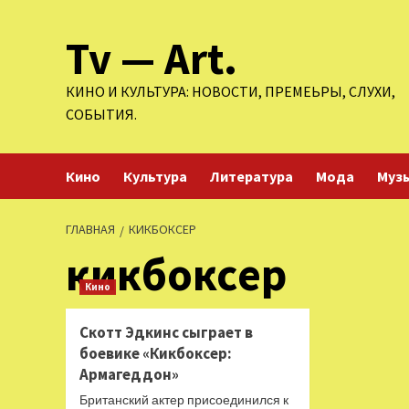
Перейти
Tv — Art.
к
содержимому
КИНО И КУЛЬТУРА: НОВОСТИ, ПРЕМЕЬРЫ, СЛУХИ,
СОБЫТИЯ.
Кино
Культура
Литература
Мода
Муз
ГЛАВНАЯ
КИКБОКСЕР
кикбоксер
Кино
Скотт Эдкинс сыграет в
боевике «Кикбоксер:
Армагеддон»
Британский актер присоединился к