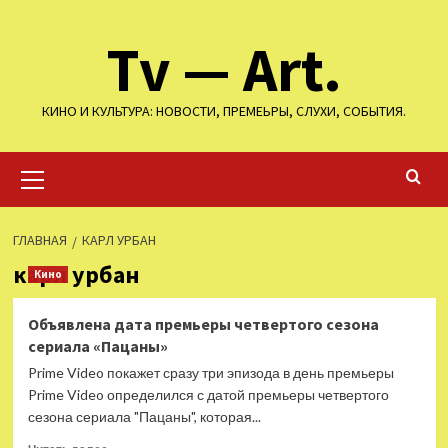
Перейти
Tv — Art.
к
содержимому
КИНО И КУЛЬТУРА: НОВОСТИ, ПРЕМЕЬРЫ, СЛУХИ, СОБЫТИЯ.
Основное
меню
ГЛАВНАЯ
КАРЛ УРБАН
карл урбан
Кино
Объявлена дата премьеры четвертого сезона
сериала «Пацаны»
Prime Video покажет сразу три эпизода в день премьеры
Prime Video определился с датой премьеры четвертого
сезона сериала "Пацаны", которая...
Прочитать