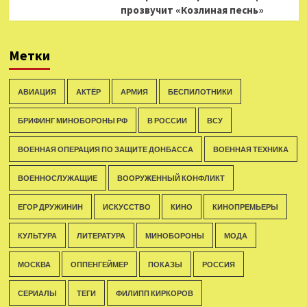
прозвучит «Козлиная песнь»
Метки
АВИАЦИЯ
АКТЁР
АРМИЯ
БЕСПИЛОТНИКИ
БРИФИНГ МИНОБОРОНЫ РФ
В РОССИИ
ВСУ
ВОЕННАЯ ОПЕРАЦИЯ ПО ЗАЩИТЕ ДОНБАССА
ВОЕННАЯ ТЕХНИКА
ВОЕННОСЛУЖАЩИЕ
ВООРУЖЕННЫЙ КОНФЛИКТ
ЕГОР ДРУЖИНИН
ИСКУССТВО
КИНО
КИНОПРЕМЬЕРЫ
КУЛЬТУРА
ЛИТЕРАТУРА
МИНОБОРОНЫ
МОДА
МОСКВА
ОППЕНГЕЙМЕР
ПОКАЗЫ
РОССИЯ
СЕРИАЛЫ
ТЕГИ
ФИЛИПП КИРКОРОВ