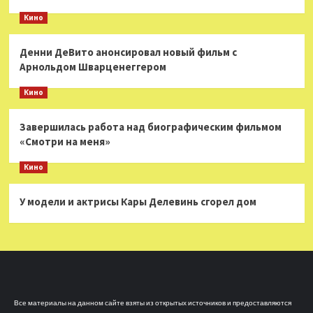
Кино
Денни ДеВито анонсировал новый фильм с
Арнольдом Шварценеггером
Кино
Завершилась работа над биографическим фильмом
«Смотри на меня»
Кино
У модели и актрисы Кары Делевинь сгорел дом
Все материалы на данном сайте взяты из открытых источников и предоставляются