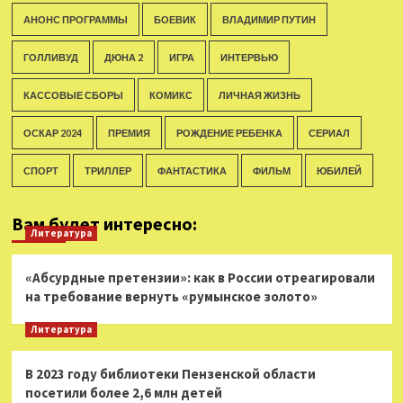
АНОНС ПРОГРАММЫ
БОЕВИК
ВЛАДИМИР ПУТИН
ГОЛЛИВУД
ДЮНА 2
ИГРА
ИНТЕРВЬЮ
КАССОВЫЕ СБОРЫ
КОМИКС
ЛИЧНАЯ ЖИЗНЬ
ОСКАР 2024
ПРЕМИЯ
РОЖДЕНИЕ РЕБЕНКА
СЕРИАЛ
СПОРТ
ТРИЛЛЕР
ФАНТАСТИКА
ФИЛЬМ
ЮБИЛЕЙ
Вам будет интересно:
Литература
«Абсурдные претензии»: как в России отреагировали
на требование вернуть «румынское золото»
Литература
В 2023 году библиотеки Пензенской области
посетили более 2,6 млн детей