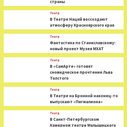
страны
Театр
В Театре Наций воссоздают
атмосферу Красноярского края
Театр
Фантастика по Станиславскому:
новый проект Музея МХАТ
Театр
В «СамАрте» готовят
сновидческое прочтение Льва
Толстого
Театр
В Театре на Бронной наконец-то
выпускают «Пигмалиона»
Театр
В Санкт-Петербургском
Камерном театре Малышицкого