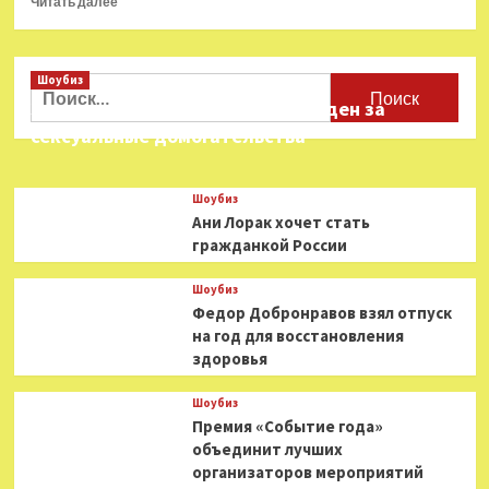
Читать далее
больше
о
Объявлена
Шоубиз
дата
Найти:
премьеры
Звезда «Игры в кальмара» осужден за
четвертого
сексуальные домогательства
сезона
сериала
«Пацаны»
Шоубиз
Ани Лорак хочет стать
гражданкой России
Шоубиз
Федор Добронравов взял отпуск
на год для восстановления
здоровья
Шоубиз
Премия «Событие года»
объединит лучших
организаторов мероприятий