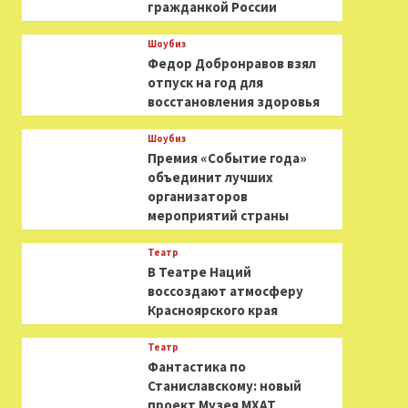
гражданкой России
Шоубиз
Федор Добронравов взял
отпуск на год для
восстановления здоровья
Шоубиз
Премия «Событие года»
объединит лучших
организаторов
мероприятий страны
Театр
В Театре Наций
воссоздают атмосферу
Красноярского края
Театр
Фантастика по
Станиславскому: новый
проект Музея МХАТ