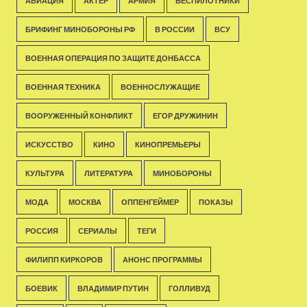
АВИАЦИЯ
АКТЁР
АРМИЯ
БЕСПИЛОТНИКИ
БРИФИНГ МИНОБОРОНЫ РФ
В РОССИИ
ВСУ
ВОЕННАЯ ОПЕРАЦИЯ ПО ЗАЩИТЕ ДОНБАССА
ВОЕННАЯ ТЕХНИКА
ВОЕННОСЛУЖАЩИЕ
ВООРУЖЕННЫЙ КОНФЛИКТ
ЕГОР ДРУЖИНИН
ИСКУССТВО
КИНО
КИНОПРЕМЬЕРЫ
КУЛЬТУРА
ЛИТЕРАТУРА
МИНОБОРОНЫ
МОДА
МОСКВА
ОППЕНГЕЙМЕР
ПОКАЗЫ
РОССИЯ
СЕРИАЛЫ
ТЕГИ
ФИЛИПП КИРКОРОВ
АНОНС ПРОГРАММЫ
БОЕВИК
ВЛАДИМИР ПУТИН
ГОЛЛИВУД