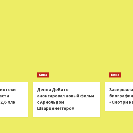
Кино
Кино
лиотеки
Денни ДеВито
Завершила
асти
анонсировал новый фильм
биографич
2,6 млн
с Арнольдом
«Смотри н
Шварценеггером