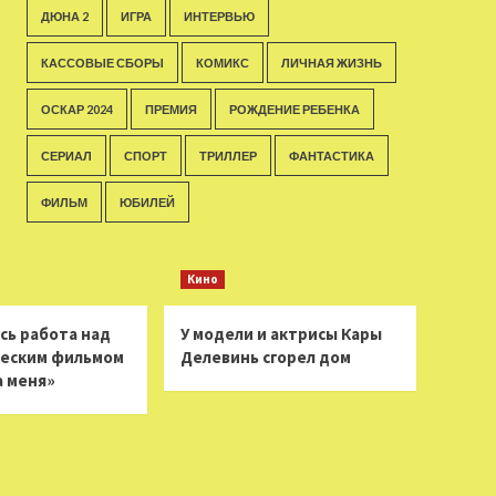
ДЮНА 2
ИГРА
ИНТЕРВЬЮ
КАССОВЫЕ СБОРЫ
КОМИКС
ЛИЧНАЯ ЖИЗНЬ
ОСКАР 2024
ПРЕМИЯ
РОЖДЕНИЕ РЕБЕНКА
СЕРИАЛ
СПОРТ
ТРИЛЛЕР
ФАНТАСТИКА
ФИЛЬМ
ЮБИЛЕЙ
Кино
сь работа над
У модели и актрисы Кары
еским фильмом
Делевинь сгорел дом
а меня»