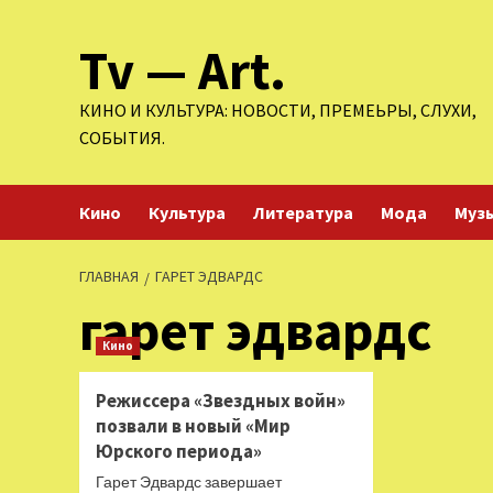
Перейти
Tv — Art.
к
содержимому
КИНО И КУЛЬТУРА: НОВОСТИ, ПРЕМЕЬРЫ, СЛУХИ,
СОБЫТИЯ.
Кино
Культура
Литература
Мода
Муз
ГЛАВНАЯ
ГАРЕТ ЭДВАРДС
гарет эдвардс
Кино
Режиссера «Звездных войн»
позвали в новый «Мир
Юрского периода»
Гарет Эдвардс завершает