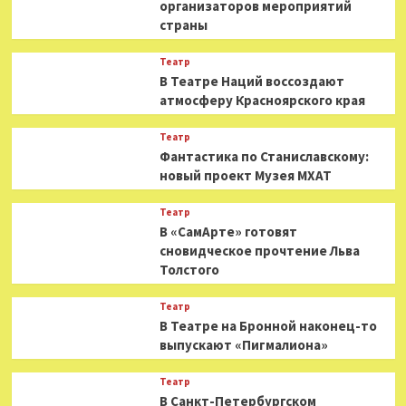
организаторов мероприятий
страны
Театр
В Театре Наций воссоздают
атмосферу Красноярского края
Театр
Фантастика по Станиславскому:
новый проект Музея МХАТ
Театр
В «СамАрте» готовят
сновидческое прочтение Льва
Толстого
Театр
В Театре на Бронной наконец-то
выпускают «Пигмалиона»
Театр
В Санкт-Петербургском