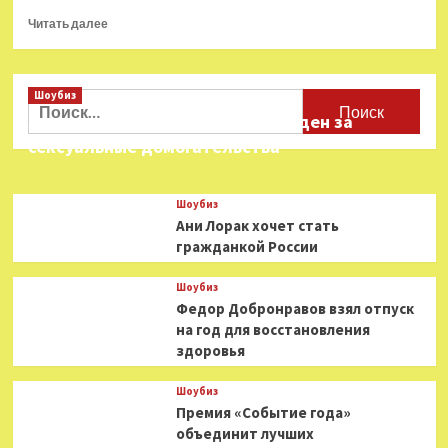
Прочитать
Читать далее
больше
о
Третий
Шоубиз
сезон
Найти:
цикла
Звезда «Игры в кальмара» осужден за
«Вещь
сексуальные домогательства
в
себе»
завершится
Шоубиз
Пятнадцатой
Ани Лорак хочет стать
симфонией
гражданкой России
Шостаковича
Шоубиз
Федор Добронравов взял отпуск
на год для восстановления
здоровья
Шоубиз
Премия «Событие года»
объединит лучших