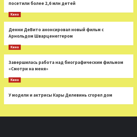
посетили более 2,6 млн детей
Кино
Денни ДеВито анонсировал новый фильм с
Арнольдом Шварценеггером
Кино
Завершилась работа над биографическим фильмом
«Смотри на меня»
Кино
У модели и актрисы Кары Делевинь сгорел дом