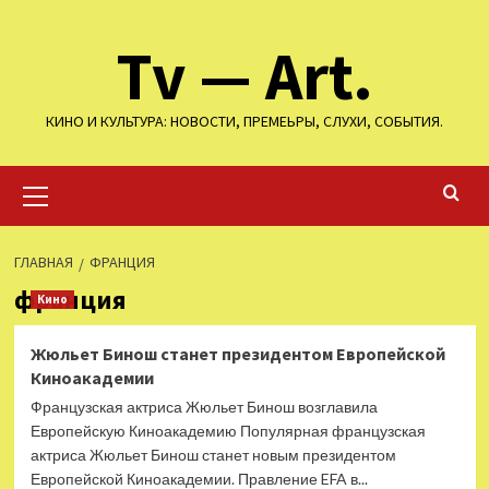
Перейти
Tv — Art.
к
содержимому
КИНО И КУЛЬТУРА: НОВОСТИ, ПРЕМЕЬРЫ, СЛУХИ, СОБЫТИЯ.
Основное
меню
ГЛАВНАЯ
ФРАНЦИЯ
франция
Кино
Жюльет Бинош станет президентом Европейской
Киноакадемии
Французская актриса Жюльет Бинош возглавила
Европейскую Киноакадемию Популярная французская
актриса Жюльет Бинош станет новым президентом
Европейской Киноакадемии. Правление EFA в...