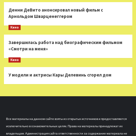
Денни ДеВито анонсировал новый фильм с
Арнольдом Шварценеггером
Кино
Завершилась работа над биографическим фильмом
«Смотри на меня»
Кино
У модели и актрисы Кары Делевинь сгорел дом
Все материалы на данном сайте взяты из открытых источников и предоставляются
исключительно в ознакомительных целях. Права на материалы принадлежат их
владельцам. Администрация сайта ответственности за содержание материала не