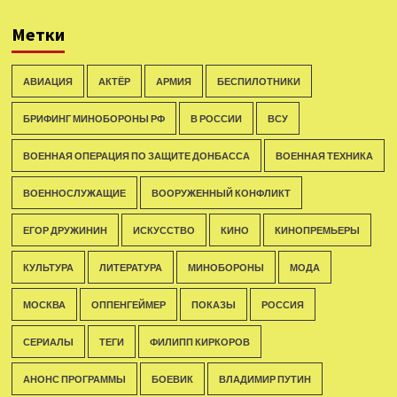
Метки
АВИАЦИЯ
АКТЁР
АРМИЯ
БЕСПИЛОТНИКИ
БРИФИНГ МИНОБОРОНЫ РФ
В РОССИИ
ВСУ
ВОЕННАЯ ОПЕРАЦИЯ ПО ЗАЩИТЕ ДОНБАССА
ВОЕННАЯ ТЕХНИКА
ВОЕННОСЛУЖАЩИЕ
ВООРУЖЕННЫЙ КОНФЛИКТ
ЕГОР ДРУЖИНИН
ИСКУССТВО
КИНО
КИНОПРЕМЬЕРЫ
КУЛЬТУРА
ЛИТЕРАТУРА
МИНОБОРОНЫ
МОДА
МОСКВА
ОППЕНГЕЙМЕР
ПОКАЗЫ
РОССИЯ
СЕРИАЛЫ
ТЕГИ
ФИЛИПП КИРКОРОВ
АНОНС ПРОГРАММЫ
БОЕВИК
ВЛАДИМИР ПУТИН