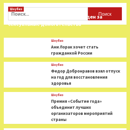
Полиция
Шоубиз
нашла
Найти:
склад
Звезда «Игры в кальмара» осужден за
оружия
сексуальные домогательства
в
доме
Алена
Шоубиз
Делона
Ани Лорак хочет стать
гражданкой России
Шоубиз
Федор Добронравов взял отпуск
на год для восстановления
здоровья
Шоубиз
Премия «Событие года»
объединит лучших
организаторов мероприятий
страны