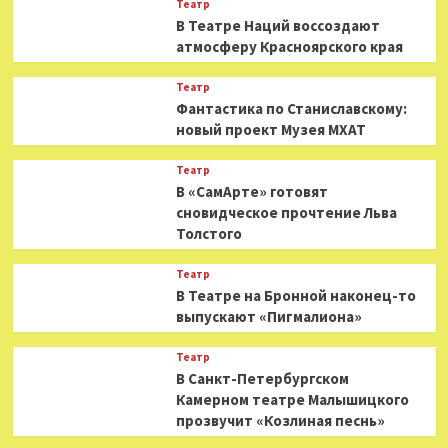
Театр
В Театре Наций воссоздают
атмосферу Красноярского края
Театр
Фантастика по Станиславскому:
новый проект Музея МХАТ
Театр
В «СамАрте» готовят
сновидческое прочтение Льва
Толстого
Театр
В Театре на Бронной наконец-то
выпускают «Пигмалиона»
Театр
В Санкт-Петербургском
Камерном театре Малышицкого
прозвучит «Козлиная песнь»