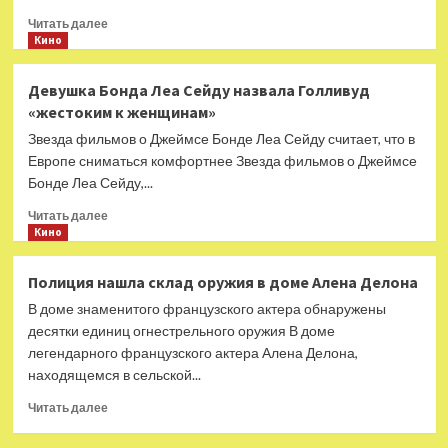
Прочитать
Читать далее
больше
Кино
о
Жюльет
Девушка Бонда Леа Сейду назвала Голливуд
Бинош
«жестоким к женщинам»
станет
президентом
Звезда фильмов о Джеймсе Бонде Леа Сейду считает, что в
Европейской
Европе сниматься комфортнее Звезда фильмов о Джеймсе
Киноакадемии
Бонде Леа Сейду,...
Прочитать
Читать далее
больше
Кино
о
Девушка
Полиция нашла склад оружия в доме Алена Делона
Бонда
В доме знаменитого французского актера обнаружены
Леа
Сейду
десятки единиц огнестрельного оружия В доме
назвала
легендарного французского актера Алена Делона,
Голливуд
находящемся в сельской...
«жестоким
к
Прочитать
Читать далее
женщинам»
больше
о