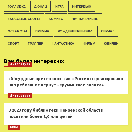
ГОЛЛИВУД
ДЮНА 2
ИГРА
ИНТЕРВЬЮ
КАССОВЫЕ СБОРЫ
КОМИКС
ЛИЧНАЯ ЖИЗНЬ
ОСКАР 2024
ПРЕМИЯ
РОЖДЕНИЕ РЕБЕНКА
СЕРИАЛ
СПОРТ
ТРИЛЛЕР
ФАНТАСТИКА
ФИЛЬМ
ЮБИЛЕЙ
Вам будет интересно:
Литература
«Абсурдные претензии»: как в России отреагировали
на требование вернуть «румынское золото»
Литература
В 2023 году библиотеки Пензенской области
посетили более 2,6 млн детей
Кино