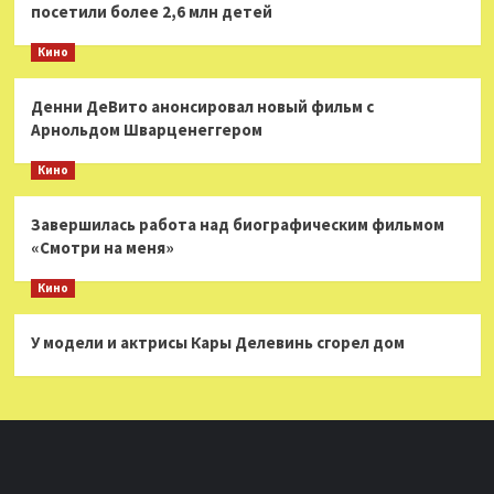
посетили более 2,6 млн детей
Кино
Денни ДеВито анонсировал новый фильм с
Арнольдом Шварценеггером
Кино
Завершилась работа над биографическим фильмом
«Смотри на меня»
Кино
У модели и актрисы Кары Делевинь сгорел дом