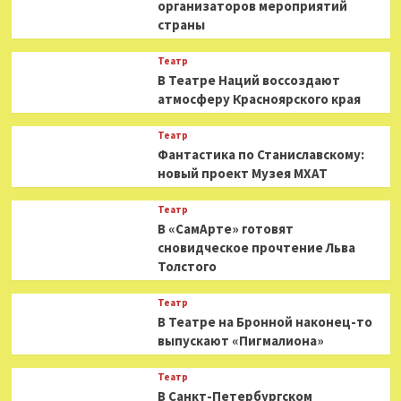
организаторов мероприятий
страны
Театр
В Театре Наций воссоздают
атмосферу Красноярского края
Театр
Фантастика по Станиславскому:
новый проект Музея МХАТ
Театр
В «СамАрте» готовят
сновидческое прочтение Льва
Толстого
Театр
В Театре на Бронной наконец-то
выпускают «Пигмалиона»
Театр
В Санкт-Петербургском