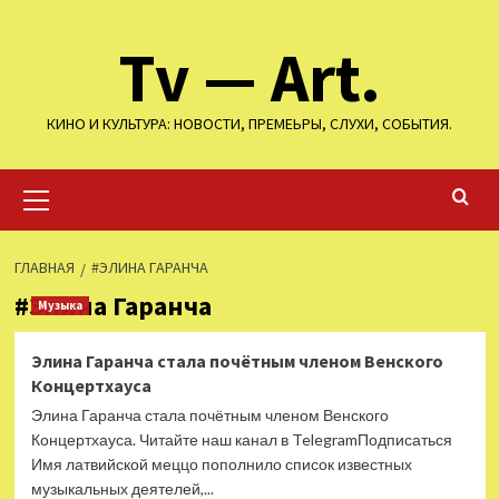
Перейти
Tv — Art.
к
содержимому
КИНО И КУЛЬТУРА: НОВОСТИ, ПРЕМЕЬРЫ, СЛУХИ, СОБЫТИЯ.
Основное
меню
ГЛАВНАЯ
#ЭЛИНА ГАРАНЧА
#Элина Гаранча
Музыка
Элина Гаранча стала почётным членом Венского
Концертхауса
Элина Гаранча стала почётным членом Венского
Концертхауса. Читайте наш канал в TelegramПодписаться
Имя латвийской меццо пополнило список известных
музыкальных деятелей,...