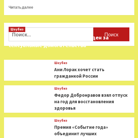
Прочитать
Читать далее
больше
о
Элина
Шоубиз
Гаранча
Найти:
стала
Звезда «Игры в кальмара» осужден за
почётным
сексуальные домогательства
членом
Венского
Концертхауса
Шоубиз
Ани Лорак хочет стать
гражданкой России
Шоубиз
Федор Добронравов взял отпуск
на год для восстановления
здоровья
Шоубиз
Премия «Событие года»
объединит лучших