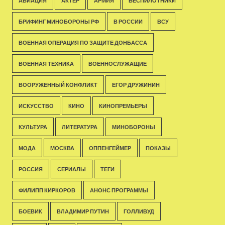
АВИАЦИЯ
АКТЁР
АРМИЯ
БЕСПИЛОТНИКИ
БРИФИНГ МИНОБОРОНЫ РФ
В РОССИИ
ВСУ
ВОЕННАЯ ОПЕРАЦИЯ ПО ЗАЩИТЕ ДОНБАССА
ВОЕННАЯ ТЕХНИКА
ВОЕННОСЛУЖАЩИЕ
ВООРУЖЕННЫЙ КОНФЛИКТ
ЕГОР ДРУЖИНИН
ИСКУССТВО
КИНО
КИНОПРЕМЬЕРЫ
КУЛЬТУРА
ЛИТЕРАТУРА
МИНОБОРОНЫ
МОДА
МОСКВА
ОППЕНГЕЙМЕР
ПОКАЗЫ
РОССИЯ
СЕРИАЛЫ
ТЕГИ
ФИЛИПП КИРКОРОВ
АНОНС ПРОГРАММЫ
БОЕВИК
ВЛАДИМИР ПУТИН
ГОЛЛИВУД