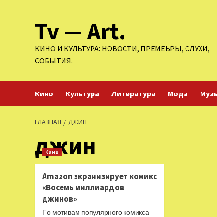
Перейти
Tv — Art.
к
содержимому
КИНО И КУЛЬТУРА: НОВОСТИ, ПРЕМЕЬРЫ, СЛУХИ,
СОБЫТИЯ.
Кино
Культура
Литература
Мода
Муз
ГЛАВНАЯ
ДЖИН
джин
Кино
Amazon экранизирует комикс
«Восемь миллиардов
джинов»
По мотивам популярного комикса