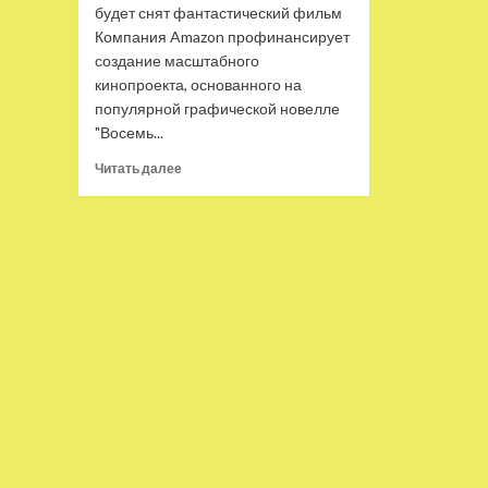
будет снят фантастический фильм
Компания Amazon профинансирует
создание масштабного
кинопроекта, основанного на
популярной графической новелле
"Восемь...
Прочитать
Читать далее
больше
о
Amazon
экранизирует
комикс
«Восемь
миллиардов
джинов»