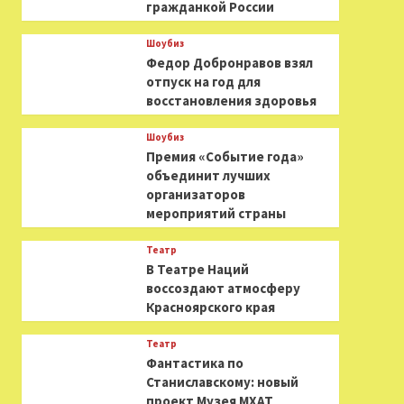
гражданкой России
Шоубиз
Федор Добронравов взял
отпуск на год для
восстановления здоровья
Шоубиз
Премия «Событие года»
объединит лучших
организаторов
мероприятий страны
Театр
В Театре Наций
воссоздают атмосферу
Красноярского края
Театр
Фантастика по
Станиславскому: новый
проект Музея МХАТ