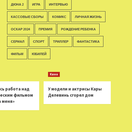
ДЮНА 2
ИГРА
ИНТЕРВЬЮ
КАССОВЫЕ СБОРЫ
КОМИКС
ЛИЧНАЯ ЖИЗНЬ
ОСКАР 2024
ПРЕМИЯ
РОЖДЕНИЕ РЕБЕНКА
СЕРИАЛ
СПОРТ
ТРИЛЛЕР
ФАНТАСТИКА
ФИЛЬМ
ЮБИЛЕЙ
Кино
сь работа над
У модели и актрисы Кары
еским фильмом
Делевинь сгорел дом
а меня»