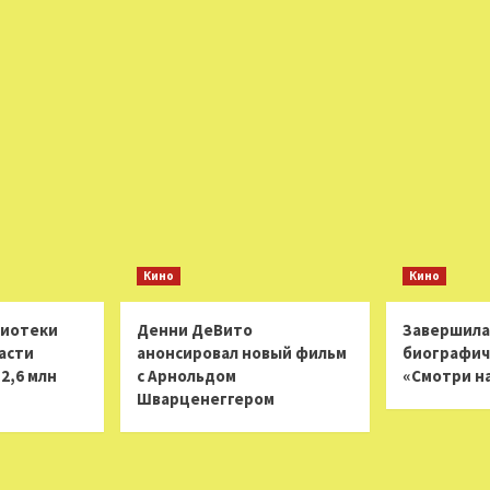
Кино
Кино
лиотеки
Денни ДеВито
Завершила
асти
анонсировал новый фильм
биографич
2,6 млн
с Арнольдом
«Смотри н
Шварценеггером