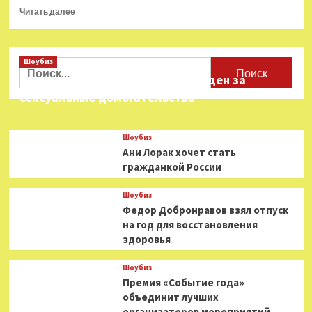
Прочитать
Читать далее
больше
о
Концерт-
Шоубиз
лекция
Найти:
«Что
Звезда «Игры в кальмара» осужден за
слушали
сексуальные домогательства
великие
предки»
Шоубиз
Ани Лорак хочет стать
гражданкой России
Шоубиз
Федор Добронравов взял отпуск
на год для восстановления
здоровья
Шоубиз
Премия «Событие года»
объединит лучших
организаторов мероприятий