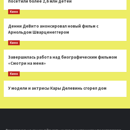
посетили более 2,6 млн детей
Кино
Денни ДеВито анонсировал новый фильм с
Арнольдом Шварценеггером
Кино
Завершилась работа над биографическим фильмом
«Смотри на меня»
Кино
У модели и актрисы Кары Делевинь сгорел дом