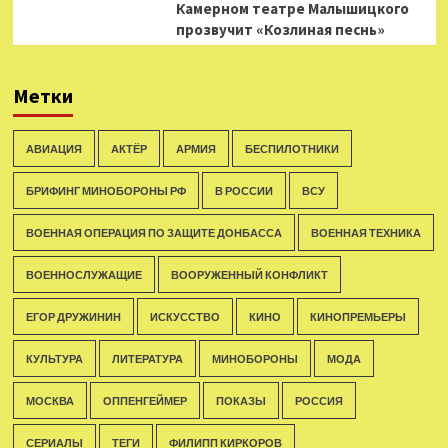
Камерном театре Малышицкого
прозвучит «Козлиная песнь»
Метки
АВИАЦИЯ
АКТЁР
АРМИЯ
БЕСПИЛОТНИКИ
БРИФИНГ МИНОБОРОНЫ РФ
В РОССИИ
ВСУ
ВОЕННАЯ ОПЕРАЦИЯ ПО ЗАЩИТЕ ДОНБАССА
ВОЕННАЯ ТЕХНИКА
ВОЕННОСЛУЖАЩИЕ
ВООРУЖЕННЫЙ КОНФЛИКТ
ЕГОР ДРУЖИНИН
ИСКУССТВО
КИНО
КИНОПРЕМЬЕРЫ
КУЛЬТУРА
ЛИТЕРАТУРА
МИНОБОРОНЫ
МОДА
МОСКВА
ОППЕНГЕЙМЕР
ПОКАЗЫ
РОССИЯ
СЕРИАЛЫ
ТЕГИ
ФИЛИПП КИРКОРОВ