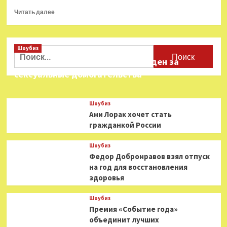
Прочитать
Читать далее
больше
о
«Подача
Шоубиз
тепла
Найти:
будет
Звезда «Игры в кальмара» осужден за
возобновлена
сексуальные домогательства
сегодня
вечером»:
что
Шоубиз
известно
Ани Лорак хочет стать
о
гражданкой России
ЧП
на
Шагонарской
Шоубиз
ТЭЦ
Федор Добронравов взял отпуск
в
на год для восстановления
Туве
здоровья
Шоубиз
Премия «Событие года»
объединит лучших