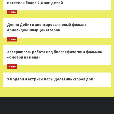
посетили более 2,6 млн детей
Кино
Денни ДеВито анонсировал новый фильм с
Арнольдом Шварценеггером
Кино
Завершилась работа над биографическим фильмом
«Смотри на меня»
Кино
У модели и актрисы Кары Делевинь сгорел дом