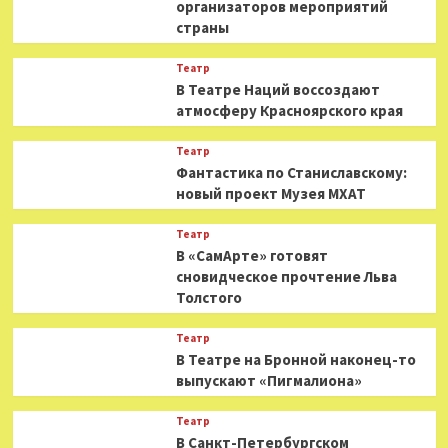
организаторов мероприятий
страны
Театр
В Театре Наций воссоздают
атмосферу Красноярского края
Театр
Фантастика по Станиславскому:
новый проект Музея МХАТ
Театр
В «СамАрте» готовят
сновидческое прочтение Льва
Толстого
Театр
В Театре на Бронной наконец-то
выпускают «Пигмалиона»
Театр
В Санкт-Петербургском