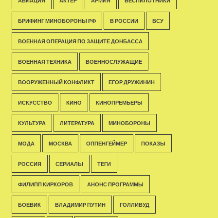
АВИАЦИЯ
АКТЁР
АРМИЯ
БЕСПИЛОТНИКИ
БРИФИНГ МИНОБОРОНЫ РФ
В РОССИИ
ВСУ
ВОЕННАЯ ОПЕРАЦИЯ ПО ЗАЩИТЕ ДОНБАССА
ВОЕННАЯ ТЕХНИКА
ВОЕННОСЛУЖАЩИЕ
ВООРУЖЕННЫЙ КОНФЛИКТ
ЕГОР ДРУЖИНИН
ИСКУССТВО
КИНО
КИНОПРЕМЬЕРЫ
КУЛЬТУРА
ЛИТЕРАТУРА
МИНОБОРОНЫ
МОДА
МОСКВА
ОППЕНГЕЙМЕР
ПОКАЗЫ
РОССИЯ
СЕРИАЛЫ
ТЕГИ
ФИЛИПП КИРКОРОВ
АНОНС ПРОГРАММЫ
БОЕВИК
ВЛАДИМИР ПУТИН
ГОЛЛИВУД