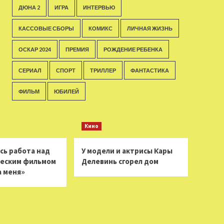
ДЮНА 2
ИГРА
ИНТЕРВЬЮ
КАССОВЫЕ СБОРЫ
КОМИКС
ЛИЧНАЯ ЖИЗНЬ
ОСКАР 2024
ПРЕМИЯ
РОЖДЕНИЕ РЕБЕНКА
СЕРИАЛ
СПОРТ
ТРИЛЛЕР
ФАНТАСТИКА
ФИЛЬМ
ЮБИЛЕЙ
Кино
сь работа над
У модели и актрисы Кары
еским фильмом
Делевинь сгорел дом
а меня»