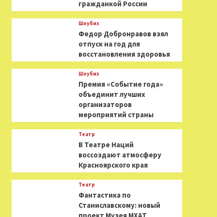
гражданкой России
Шоубиз
Федор Добронравов взял
отпуск на год для
восстановления здоровья
Шоубиз
Премия «Событие года»
объединит лучших
организаторов
мероприятий страны
Театр
В Театре Наций
воссоздают атмосферу
Красноярского края
Театр
Фантастика по
Станиславскому: новый
проект Музея МХАТ