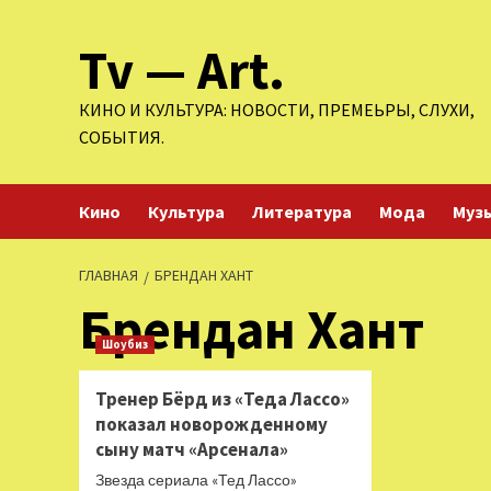
Перейти
Tv — Art.
к
содержимому
КИНО И КУЛЬТУРА: НОВОСТИ, ПРЕМЕЬРЫ, СЛУХИ,
СОБЫТИЯ.
Кино
Культура
Литература
Мода
Муз
ГЛАВНАЯ
БРЕНДАН ХАНТ
Брендан Хант
Шоубиз
Тренер Бёрд из «Теда Лассо»
показал новорожденному
сыну матч «Арсенала»
Звезда сериала «Тед Лассо»