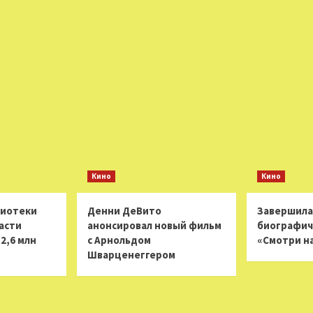
Кино
Кино
лиотеки
Денни ДеВито
Завершила
асти
анонсировал новый фильм
биографич
2,6 млн
с Арнольдом
«Смотри н
Шварценеггером