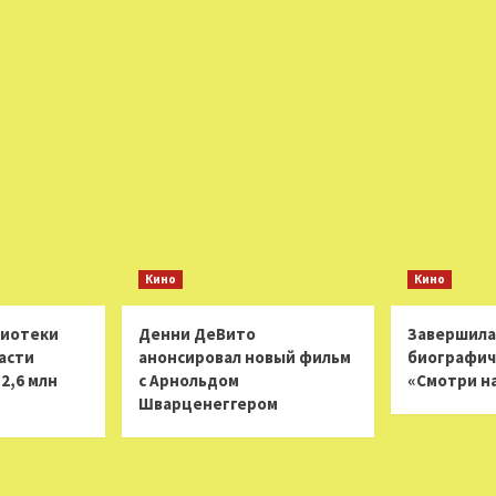
Кино
Кино
лиотеки
Денни ДеВито
Завершила
асти
анонсировал новый фильм
биографич
2,6 млн
с Арнольдом
«Смотри н
Шварценеггером