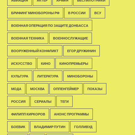
АВИАЦИЯ
АКТЁР
АРМИЯ
БЕСПИЛОТНИКИ
БРИФИНГ МИНОБОРОНЫ РФ
В РОССИИ
ВСУ
ВОЕННАЯ ОПЕРАЦИЯ ПО ЗАЩИТЕ ДОНБАССА
ВОЕННАЯ ТЕХНИКА
ВОЕННОСЛУЖАЩИЕ
ВООРУЖЕННЫЙ КОНФЛИКТ
ЕГОР ДРУЖИНИН
ИСКУССТВО
КИНО
КИНОПРЕМЬЕРЫ
КУЛЬТУРА
ЛИТЕРАТУРА
МИНОБОРОНЫ
МОДА
МОСКВА
ОППЕНГЕЙМЕР
ПОКАЗЫ
РОССИЯ
СЕРИАЛЫ
ТЕГИ
ФИЛИПП КИРКОРОВ
АНОНС ПРОГРАММЫ
БОЕВИК
ВЛАДИМИР ПУТИН
ГОЛЛИВУД