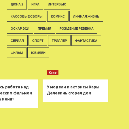
ДЮНА 2
ИГРА
ИНТЕРВЬЮ
КАССОВЫЕ СБОРЫ
КОМИКС
ЛИЧНАЯ ЖИЗНЬ
ОСКАР 2024
ПРЕМИЯ
РОЖДЕНИЕ РЕБЕНКА
СЕРИАЛ
СПОРТ
ТРИЛЛЕР
ФАНТАСТИКА
ФИЛЬМ
ЮБИЛЕЙ
Кино
сь работа над
У модели и актрисы Кары
еским фильмом
Делевинь сгорел дом
а меня»