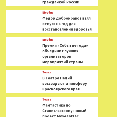
гражданкой России
Шоубиз
Федор Добронравов взял
отпуск на год для
восстановления здоровья
Шоубиз
Премия «Событие года»
объединит лучших
организаторов
мероприятий страны
Театр
В Театре Наций
воссоздают атмосферу
Красноярского края
Театр
Фантастика по
Станиславскому: новый
проект Музея МХАТ