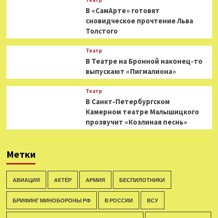
Театр
В «СамАрте» готовят
сновидческое прочтение Льва
Толстого
Театр
В Театре на Бронной наконец-то
выпускают «Пигмалиона»
Театр
В Санкт-Петербургском
Камерном театре Малышицкого
прозвучит «Козлиная песнь»
Метки
АВИАЦИЯ
АКТЁР
АРМИЯ
БЕСПИЛОТНИКИ
БРИФИНГ МИНОБОРОНЫ РФ
В РОССИИ
ВСУ