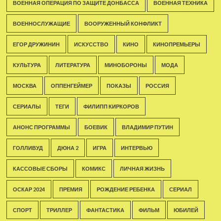
ВОЕННАЯ ОПЕРАЦИЯ ПО ЗАЩИТЕ ДОНБАССА
ВОЕННАЯ ТЕХНИКА
ВОЕННОСЛУЖАЩИЕ
ВООРУЖЕННЫЙ КОНФЛИКТ
ЕГОР ДРУЖИНИН
ИСКУССТВО
КИНО
КИНОПРЕМЬЕРЫ
КУЛЬТУРА
ЛИТЕРАТУРА
МИНОБОРОНЫ
МОДА
МОСКВА
ОППЕНГЕЙМЕР
ПОКАЗЫ
РОССИЯ
СЕРИАЛЫ
ТЕГИ
ФИЛИПП КИРКОРОВ
АНОНС ПРОГРАММЫ
БОЕВИК
ВЛАДИМИР ПУТИН
ГОЛЛИВУД
ДЮНА 2
ИГРА
ИНТЕРВЬЮ
КАССОВЫЕ СБОРЫ
КОМИКС
ЛИЧНАЯ ЖИЗНЬ
ОСКАР 2024
ПРЕМИЯ
РОЖДЕНИЕ РЕБЕНКА
СЕРИАЛ
СПОРТ
ТРИЛЛЕР
ФАНТАСТИКА
ФИЛЬМ
ЮБИЛЕЙ