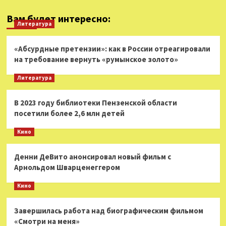
Вам будет интересно:
Литература
«Абсурдные претензии»: как в России отреагировали
на требование вернуть «румынское золото»
Литература
В 2023 году библиотеки Пензенской области
посетили более 2,6 млн детей
Кино
Денни ДеВито анонсировал новый фильм с
Арнольдом Шварценеггером
Кино
Завершилась работа над биографическим фильмом
«Смотри на меня»