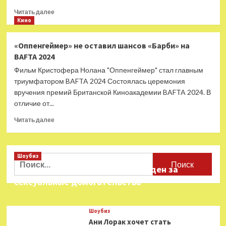
Прочитать
Читать далее
больше
Кино
о
Пранкер
«Оппенгеймер» не оставил шансов «Барби» на
получил
BAFTA 2024
премию
BAFTA
Фильм Кристофера Нолана "Оппенгеймер" стал главным
вместе
триумфатором BAFTA 2024 Состоялась церемония
с
вручения премий Британской Киноакадемии BAFTA 2024. В
авторами
отличие от...
«Оппенгеймера»
Прочитать
Читать далее
больше
о
«Оппенгеймер»
Шоубиз
не
Найти:
оставил
Звезда «Игры в кальмара» осужден за
шансов
сексуальные домогательства
«Барби»
на
BAFTA
Шоубиз
2024
Ани Лорак хочет стать