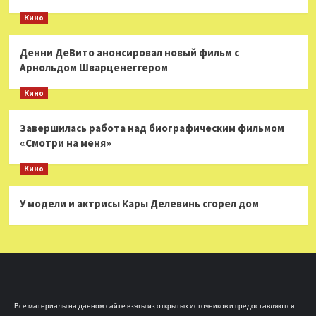
Кино
Денни ДеВито анонсировал новый фильм с
Арнольдом Шварценеггером
Кино
Завершилась работа над биографическим фильмом
«Смотри на меня»
Кино
У модели и актрисы Кары Делевинь сгорел дом
Все материалы на данном сайте взяты из открытых источников и предоставляются