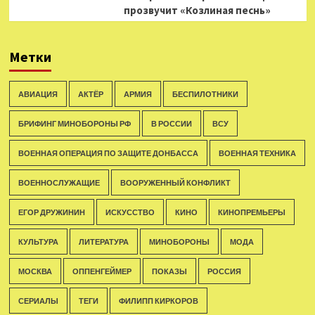
прозвучит «Козлиная песнь»
Метки
АВИАЦИЯ
АКТЁР
АРМИЯ
БЕСПИЛОТНИКИ
БРИФИНГ МИНОБОРОНЫ РФ
В РОССИИ
ВСУ
ВОЕННАЯ ОПЕРАЦИЯ ПО ЗАЩИТЕ ДОНБАССА
ВОЕННАЯ ТЕХНИКА
ВОЕННОСЛУЖАЩИЕ
ВООРУЖЕННЫЙ КОНФЛИКТ
ЕГОР ДРУЖИНИН
ИСКУССТВО
КИНО
КИНОПРЕМЬЕРЫ
КУЛЬТУРА
ЛИТЕРАТУРА
МИНОБОРОНЫ
МОДА
МОСКВА
ОППЕНГЕЙМЕР
ПОКАЗЫ
РОССИЯ
СЕРИАЛЫ
ТЕГИ
ФИЛИПП КИРКОРОВ