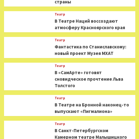
страны
Театр
В Театре Наций воссоздают
атмосферу Красноярского края
Театр
Фантастика по Станиславскому:
новый проект Музея МХАТ
Театр
В «СамАрте» готовят
сновидческое прочтение Льва
Толстого
Театр
В Театре на Бронной наконец-то
выпускают «Пигмалиона»
Театр
В Санкт-Петербургском
Камерном театре Малышицкого