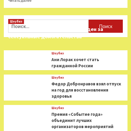
Читать далее
больше
о
Главный
Шоубиз
плот
Найти:
аукциона:
Звезда «Игры в кальмара» осужден за
дверь
сексуальные домогательства
из
«Титаника»
и
Шоубиз
шедевр
Ани Лорак хочет стать
Рене
гражданкой России
Магритта
Шоубиз
Федор Добронравов взял отпуск
на год для восстановления
здоровья
Шоубиз
Премия «Событие года»
объединит лучших
организаторов мероприятий