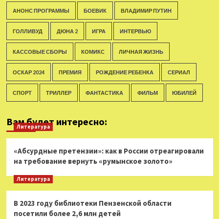
АНОНС ПРОГРАММЫ
БОЕВИК
ВЛАДИМИР ПУТИН
ГОЛЛИВУД
ДЮНА 2
ИГРА
ИНТЕРВЬЮ
КАССОВЫЕ СБОРЫ
КОМИКС
ЛИЧНАЯ ЖИЗНЬ
ОСКАР 2024
ПРЕМИЯ
РОЖДЕНИЕ РЕБЕНКА
СЕРИАЛ
СПОРТ
ТРИЛЛЕР
ФАНТАСТИКА
ФИЛЬМ
ЮБИЛЕЙ
Вам будет интересно:
Литература
«Абсурдные претензии»: как в России отреагировали
на требование вернуть «румынское золото»
Литература
В 2023 году библиотеки Пензенской области
посетили более 2,6 млн детей