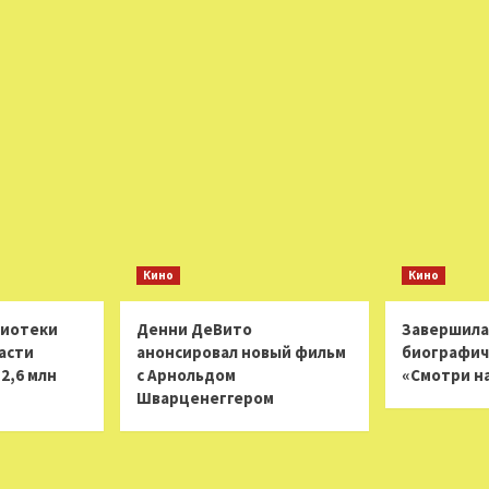
Кино
Кино
лиотеки
Денни ДеВито
Завершила
асти
анонсировал новый фильм
биографич
2,6 млн
с Арнольдом
«Смотри н
Шварценеггером