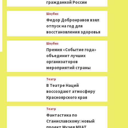
гражданкой России
Шоубиз
Федор Добронравов взял
отпуск на год для
восстановления здоровья
Шоубиз
Премия «Событие года»
объединит лучших
организаторов
мероприятий страны
Театр
В Театре Наций
воссоздают атмосферу
Красноярского края
Театр
Фантастика по
Станиславскому: новый
проект Музея МХАТ