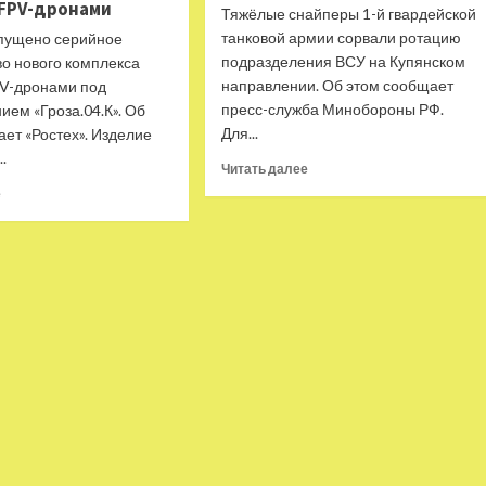
 FPV-дронами
Тяжёлые снайперы 1-й гвардейской
танковой армии сорвали ротацию
апущено серийное
подразделения ВСУ на Купянском
во нового комплекса
направлении. Об этом сообщает
PV-дронами под
пресс-служба Минобороны РФ.
ем «Гроза.04.К». Об
Для...
ет «Ростех». Изделие
.
Прочитать
Читать далее
больше
Прочитать
е
о
больше
«Уничтожение
о
особо
«Уникальные
важных
конструкторские
целей»:
решения»:
в
как
чём
в
специфика
России
боевой
совершенствуются
работы
средства
тяжёлых
борьбы
снайперов
с
ВС
FPV-
РФ
дронами