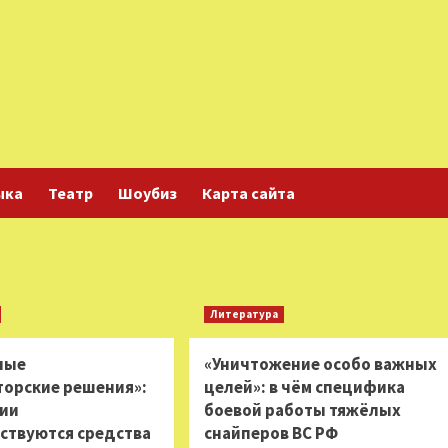
ыка
Театр
Шоубиз
Карта сайта
Литература
ные
«Уничтожение особо важных
торские решения»:
целей»: в чём специфика
сии
боевой работы тяжёлых
ствуются средства
снайперов ВС РФ