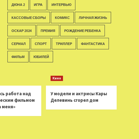
ДЮНА 2
ИГРА
ИНТЕРВЬЮ
КАССОВЫЕ СБОРЫ
КОМИКС
ЛИЧНАЯ ЖИЗНЬ
ОСКАР 2024
ПРЕМИЯ
РОЖДЕНИЕ РЕБЕНКА
СЕРИАЛ
СПОРТ
ТРИЛЛЕР
ФАНТАСТИКА
ФИЛЬМ
ЮБИЛЕЙ
Кино
сь работа над
У модели и актрисы Кары
еским фильмом
Делевинь сгорел дом
а меня»