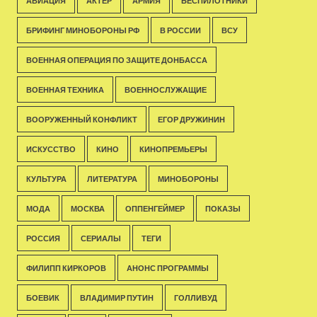
АВИАЦИЯ
АКТЁР
АРМИЯ
БЕСПИЛОТНИКИ
БРИФИНГ МИНОБОРОНЫ РФ
В РОССИИ
ВСУ
ВОЕННАЯ ОПЕРАЦИЯ ПО ЗАЩИТЕ ДОНБАССА
ВОЕННАЯ ТЕХНИКА
ВОЕННОСЛУЖАЩИЕ
ВООРУЖЕННЫЙ КОНФЛИКТ
ЕГОР ДРУЖИНИН
ИСКУССТВО
КИНО
КИНОПРЕМЬЕРЫ
КУЛЬТУРА
ЛИТЕРАТУРА
МИНОБОРОНЫ
МОДА
МОСКВА
ОППЕНГЕЙМЕР
ПОКАЗЫ
РОССИЯ
СЕРИАЛЫ
ТЕГИ
ФИЛИПП КИРКОРОВ
АНОНС ПРОГРАММЫ
БОЕВИК
ВЛАДИМИР ПУТИН
ГОЛЛИВУД