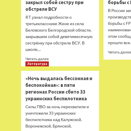
закрыл собой сестру при
борьбы с
обстреле ВСУ
В России з
производст
RT узнал подробности о
борьбы с F
третьекласснике Жене из села
наименовани
Беловского Белгородской области,
этом сообща
закрывшем собой девятимесячную
прошло все..
сестрёнку при обстреле ВСУ. В
школе,...
Читать дале
Прочитать
Читать далее
больше
Литература
о
«Дети
«Ночь выдалась бессонная и
были
беспокойная»: в пяти
в
регионах России сбито 33
крови,
но
украинских беспилотника
даже
Силы ПВО за ночь перехватили и
не
уничтожили 33 украинских
плакали»:
беспилотника над Калужской,
как
третьеклассник
Воронежской, Брянской,
из