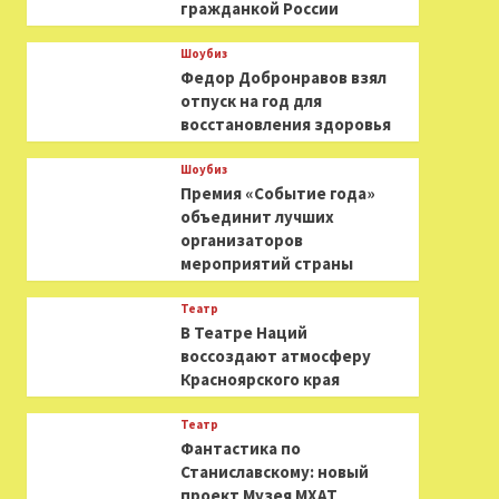
гражданкой России
Шоубиз
Федор Добронравов взял
отпуск на год для
восстановления здоровья
Шоубиз
Премия «Событие года»
объединит лучших
организаторов
мероприятий страны
Театр
В Театре Наций
воссоздают атмосферу
Красноярского края
Театр
Фантастика по
Станиславскому: новый
проект Музея МХАТ