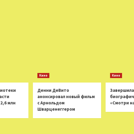
Кино
Кино
лиотеки
Денни ДеВито
Завершила
асти
анонсировал новый фильм
биографич
2,6 млн
с Арнольдом
«Смотри н
Шварценеггером