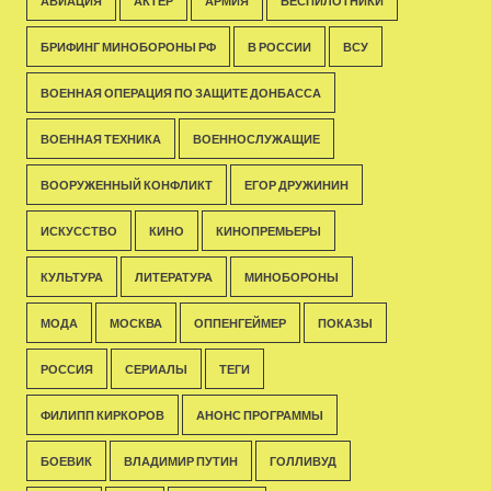
АВИАЦИЯ
АКТЁР
АРМИЯ
БЕСПИЛОТНИКИ
БРИФИНГ МИНОБОРОНЫ РФ
В РОССИИ
ВСУ
ВОЕННАЯ ОПЕРАЦИЯ ПО ЗАЩИТЕ ДОНБАССА
ВОЕННАЯ ТЕХНИКА
ВОЕННОСЛУЖАЩИЕ
ВООРУЖЕННЫЙ КОНФЛИКТ
ЕГОР ДРУЖИНИН
ИСКУССТВО
КИНО
КИНОПРЕМЬЕРЫ
КУЛЬТУРА
ЛИТЕРАТУРА
МИНОБОРОНЫ
МОДА
МОСКВА
ОППЕНГЕЙМЕР
ПОКАЗЫ
РОССИЯ
СЕРИАЛЫ
ТЕГИ
ФИЛИПП КИРКОРОВ
АНОНС ПРОГРАММЫ
БОЕВИК
ВЛАДИМИР ПУТИН
ГОЛЛИВУД