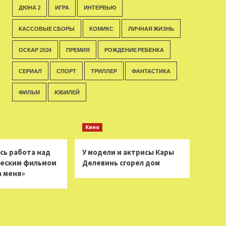
ДЮНА 2
ИГРА
ИНТЕРВЬЮ
КАССОВЫЕ СБОРЫ
КОМИКС
ЛИЧНАЯ ЖИЗНЬ
ОСКАР 2024
ПРЕМИЯ
РОЖДЕНИЕ РЕБЕНКА
СЕРИАЛ
СПОРТ
ТРИЛЛЕР
ФАНТАСТИКА
ФИЛЬМ
ЮБИЛЕЙ
Кино
сь работа над
У модели и актрисы Кары
еским фильмом
Делевинь сгорел дом
а меня»