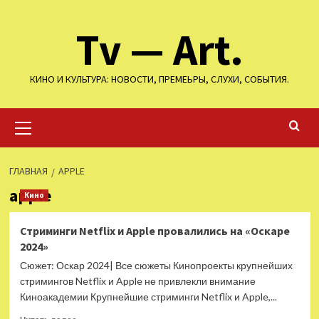
Перейти
Tv — Art.
к
содержимому
КИНО И КУЛЬТУРА: НОВОСТИ, ПРЕМЕЬРЫ, СЛУХИ, СОБЫТИЯ.
Основное
меню
ГЛАВНАЯ
APPLE
apple
Кино
Стриминги Netflix и Apple провалились на «Оскаре
2024»
Сюжет: Оскар 2024| Все сюжеты Кинопроекты крупнейших
стримингов Netflix и Apple не привлекли внимание
Киноакадемии Крупнейшие стриминги Netflix и Apple,...
Прочитать