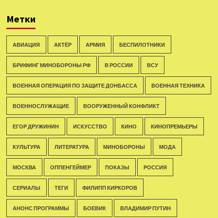
Метки
АВИАЦИЯ
АКТЁР
АРМИЯ
БЕСПИЛОТНИКИ
БРИФИНГ МИНОБОРОНЫ РФ
В РОССИИ
ВСУ
ВОЕННАЯ ОПЕРАЦИЯ ПО ЗАЩИТЕ ДОНБАССА
ВОЕННАЯ ТЕХНИКА
ВОЕННОСЛУЖАЩИЕ
ВООРУЖЕННЫЙ КОНФЛИКТ
ЕГОР ДРУЖИНИН
ИСКУССТВО
КИНО
КИНОПРЕМЬЕРЫ
КУЛЬТУРА
ЛИТЕРАТУРА
МИНОБОРОНЫ
МОДА
МОСКВА
ОППЕНГЕЙМЕР
ПОКАЗЫ
РОССИЯ
СЕРИАЛЫ
ТЕГИ
ФИЛИПП КИРКОРОВ
АНОНС ПРОГРАММЫ
БОЕВИК
ВЛАДИМИР ПУТИН