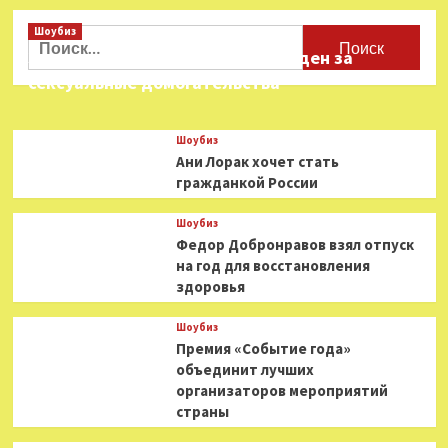
Сериал
Шоубиз
«Властелины
Найти:
воздуха»
Звезда «Игры в кальмара» осужден за
стал
сексуальные домогательства
самым
популярным
на
Шоубиз
Apple
Ани Лорак хочет стать
TV+
гражданкой России
Шоубиз
Федор Добронравов взял отпуск
на год для восстановления
здоровья
Шоубиз
Премия «Событие года»
объединит лучших
организаторов мероприятий
страны