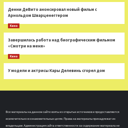
Денни ДеВито анонсировал новый фильм с
Арнольдом Шварценеггером
Кино
Завершилась работа над биографическим фильмом
«Смотри на меня»
Кино
У модели и актрисы Кары Делевинь сгорел дом
Все материалы на данном сайте взяты из открытых источников и предоставляются
исключительно в ознакомительных целях. Права на материалы принадлежат их
владельцам. Администрация сайта ответственности за содержание материала не