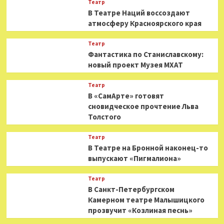
Театр
В Театре Наций воссоздают
атмосферу Красноярского края
Театр
Фантастика по Станиславскому:
новый проект Музея МХАТ
Театр
В «СамАрте» готовят
сновидческое прочтение Льва
Толстого
Театр
В Театре на Бронной наконец-то
выпускают «Пигмалиона»
Театр
В Санкт-Петербургском
Камерном театре Малышицкого
прозвучит «Козлиная песнь»