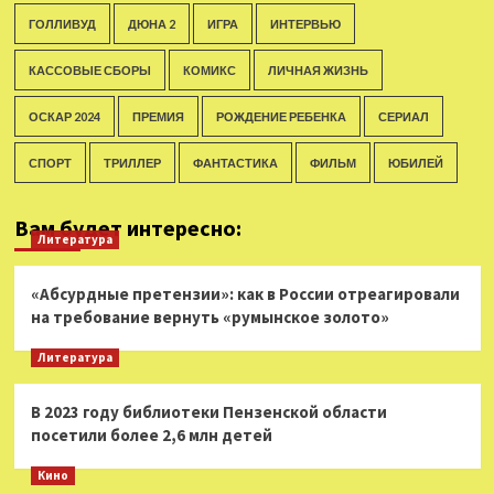
ГОЛЛИВУД
ДЮНА 2
ИГРА
ИНТЕРВЬЮ
КАССОВЫЕ СБОРЫ
КОМИКС
ЛИЧНАЯ ЖИЗНЬ
ОСКАР 2024
ПРЕМИЯ
РОЖДЕНИЕ РЕБЕНКА
СЕРИАЛ
СПОРТ
ТРИЛЛЕР
ФАНТАСТИКА
ФИЛЬМ
ЮБИЛЕЙ
Вам будет интересно:
Литература
«Абсурдные претензии»: как в России отреагировали
на требование вернуть «румынское золото»
Литература
В 2023 году библиотеки Пензенской области
посетили более 2,6 млн детей
Кино