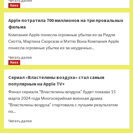
Читать далее
больше
Кино
о
Стриминги
Apple потратила 700 миллионов на три провальных
Netflix
фильма
и
Apple
Компания Apple понесла огромные убытки из-за Ридли
провалились
Скотта, Мартина Скорсезе и Мэттю Вона Компания Apple
на
понесла огромные убытки из-за неудачных...
«Оскаре
2024»
Прочитать
Читать далее
больше
Кино
о
Apple
Сериал «Властелины воздуха» стал самым
потратила
популярным на Apple TV+
700
миллионов
Финал сериала "Властелины воздуха" будет показан 15
на
марта 2024 года Многосерийная военная драма
три
"Властелины воздуха" стартовала с лучшим результатом
провальных
по...
фильма
Прочитать
Читать далее
больше
о