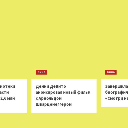
Кино
Кино
лиотеки
Денни ДеВито
Завершила
асти
анонсировал новый фильм
биографич
2,6 млн
с Арнольдом
«Смотри н
Шварценеггером