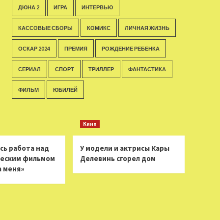
ДЮНА 2
ИГРА
ИНТЕРВЬЮ
КАССОВЫЕ СБОРЫ
КОМИКС
ЛИЧНАЯ ЖИЗНЬ
ОСКАР 2024
ПРЕМИЯ
РОЖДЕНИЕ РЕБЕНКА
СЕРИАЛ
СПОРТ
ТРИЛЛЕР
ФАНТАСТИКА
ФИЛЬМ
ЮБИЛЕЙ
Кино
сь работа над
У модели и актрисы Кары
еским фильмом
Делевинь сгорел дом
а меня»