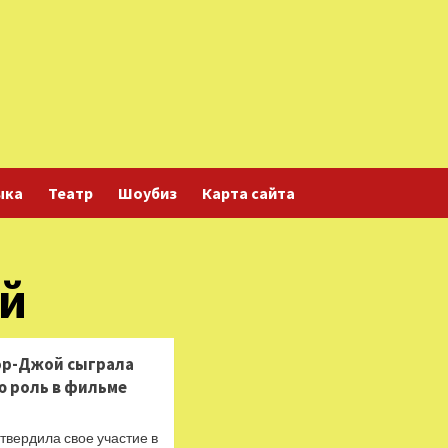
ыка
Театр
Шоубиз
Карта сайта
ой
ор-Джой сыграла
ю роль в фильме
твердила свое участие в