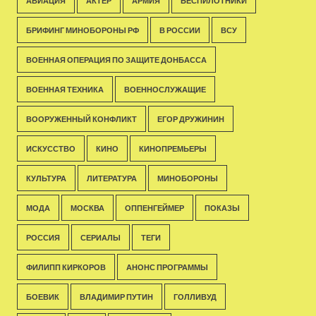
АВИАЦИЯ
АКТЁР
АРМИЯ
БЕСПИЛОТНИКИ
БРИФИНГ МИНОБОРОНЫ РФ
В РОССИИ
ВСУ
ВОЕННАЯ ОПЕРАЦИЯ ПО ЗАЩИТЕ ДОНБАССА
ВОЕННАЯ ТЕХНИКА
ВОЕННОСЛУЖАЩИЕ
ВООРУЖЕННЫЙ КОНФЛИКТ
ЕГОР ДРУЖИНИН
ИСКУССТВО
КИНО
КИНОПРЕМЬЕРЫ
КУЛЬТУРА
ЛИТЕРАТУРА
МИНОБОРОНЫ
МОДА
МОСКВА
ОППЕНГЕЙМЕР
ПОКАЗЫ
РОССИЯ
СЕРИАЛЫ
ТЕГИ
ФИЛИПП КИРКОРОВ
АНОНС ПРОГРАММЫ
БОЕВИК
ВЛАДИМИР ПУТИН
ГОЛЛИВУД