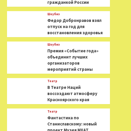
гражданкой России
Шоубиз
Федор Добронравов взял
отпуск на год для
восстановления здоровья
Шоубиз
Премия «Событие года»
объединит лучших
организаторов
мероприятий страны
Театр
В Театре Наций
воссоздают атмосферу
Красноярского края
Театр
Фантастика по
Станиславскому: новый
проект Музея МХАТ