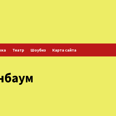
ыка
Театр
Шоубиз
Карта сайта
нбаум