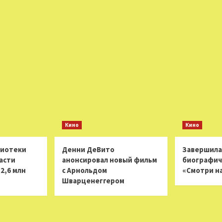
Кино
Кино
лиотеки
Денни ДеВито
Завершила
асти
анонсировал новый фильм
биографич
2,6 млн
с Арнольдом
«Смотри н
Шварценеггером