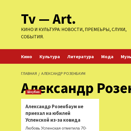
Перейти
Tv — Art.
к
содержимому
КИНО И КУЛЬТУРА: НОВОСТИ, ПРЕМЕЬРЫ, СЛУХИ,
СОБЫТИЯ.
Кино
Культура
Литература
Мода
Муз
ГЛАВНАЯ
АЛЕКСАНДР РОЗЕНБАУМ
Александр Розе
Шоубиз
Александр Розенбаум не
приехал на юбилей
Успенской из-за ковида
Любовь Успенская отметила 70-