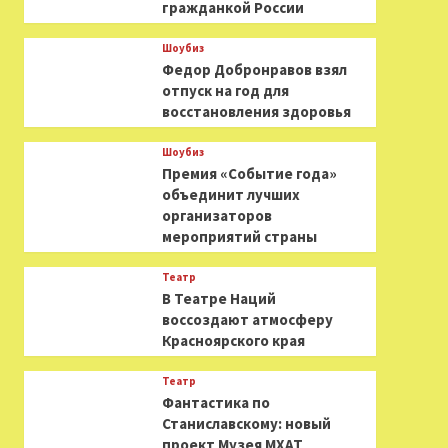
гражданкой России
Шоубиз
Федор Добронравов взял
отпуск на год для
восстановления здоровья
Шоубиз
Премия «Событие года»
объединит лучших
организаторов
мероприятий страны
Театр
В Театре Наций
воссоздают атмосферу
Красноярского края
Театр
Фантастика по
Станиславскому: новый
проект Музея МХАТ