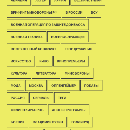
АВИАЦИЯ
АКТЁР
АРМИЯ
БЕСПИЛОТНИКИ
БРИФИНГ МИНОБОРОНЫ РФ
В РОССИИ
ВСУ
ВОЕННАЯ ОПЕРАЦИЯ ПО ЗАЩИТЕ ДОНБАССА
ВОЕННАЯ ТЕХНИКА
ВОЕННОСЛУЖАЩИЕ
ВООРУЖЕННЫЙ КОНФЛИКТ
ЕГОР ДРУЖИНИН
ИСКУССТВО
КИНО
КИНОПРЕМЬЕРЫ
КУЛЬТУРА
ЛИТЕРАТУРА
МИНОБОРОНЫ
МОДА
МОСКВА
ОППЕНГЕЙМЕР
ПОКАЗЫ
РОССИЯ
СЕРИАЛЫ
ТЕГИ
ФИЛИПП КИРКОРОВ
АНОНС ПРОГРАММЫ
БОЕВИК
ВЛАДИМИР ПУТИН
ГОЛЛИВУД