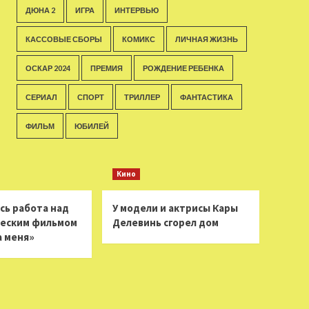
ДЮНА 2
ИГРА
ИНТЕРВЬЮ
КАССОВЫЕ СБОРЫ
КОМИКС
ЛИЧНАЯ ЖИЗНЬ
ОСКАР 2024
ПРЕМИЯ
РОЖДЕНИЕ РЕБЕНКА
СЕРИАЛ
СПОРТ
ТРИЛЛЕР
ФАНТАСТИКА
ФИЛЬМ
ЮБИЛЕЙ
Кино
сь работа над
У модели и актрисы Кары
еским фильмом
Делевинь сгорел дом
а меня»