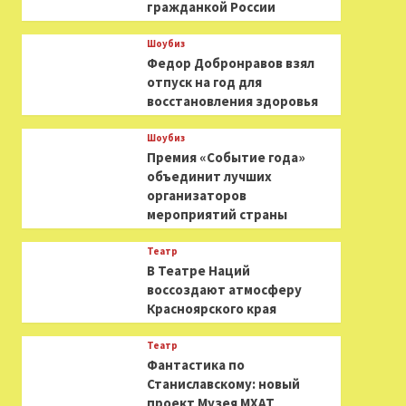
гражданкой России
Шоубиз
Федор Добронравов взял
отпуск на год для
восстановления здоровья
Шоубиз
Премия «Событие года»
объединит лучших
организаторов
мероприятий страны
Театр
В Театре Наций
воссоздают атмосферу
Красноярского края
Театр
Фантастика по
Станиславскому: новый
проект Музея МХАТ