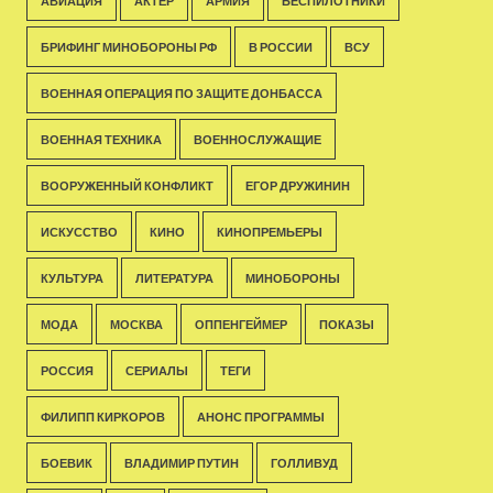
АВИАЦИЯ
АКТЁР
АРМИЯ
БЕСПИЛОТНИКИ
БРИФИНГ МИНОБОРОНЫ РФ
В РОССИИ
ВСУ
ВОЕННАЯ ОПЕРАЦИЯ ПО ЗАЩИТЕ ДОНБАССА
ВОЕННАЯ ТЕХНИКА
ВОЕННОСЛУЖАЩИЕ
ВООРУЖЕННЫЙ КОНФЛИКТ
ЕГОР ДРУЖИНИН
ИСКУССТВО
КИНО
КИНОПРЕМЬЕРЫ
КУЛЬТУРА
ЛИТЕРАТУРА
МИНОБОРОНЫ
МОДА
МОСКВА
ОППЕНГЕЙМЕР
ПОКАЗЫ
РОССИЯ
СЕРИАЛЫ
ТЕГИ
ФИЛИПП КИРКОРОВ
АНОНС ПРОГРАММЫ
БОЕВИК
ВЛАДИМИР ПУТИН
ГОЛЛИВУД