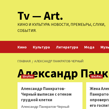
Перейти
Tv — Art.
к
содержимому
КИНО И КУЛЬТУРА: НОВОСТИ, ПРЕМЕЬРЫ, СЛУХИ,
СОБЫТИЯ.
Кино
Культура
Литература
Мода
Муз
ГЛАВНАЯ
АЛЕКСАНДР ПАНКРАТОВ-ЧЕРНЫЙ
Александр Панк
Шоубиз
Шоубиз
Александр Панкратов-
Жена Але
Черный выписан с отеком
Панкрато
грудной клетки
опроверг
его госп
Александр Панкратов-Черный