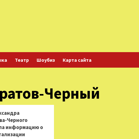
ыка
Театр
Шоубиз
Карта сайта
ратов-Черный
ксандра
ва-Черного
ла информацию о
итализации