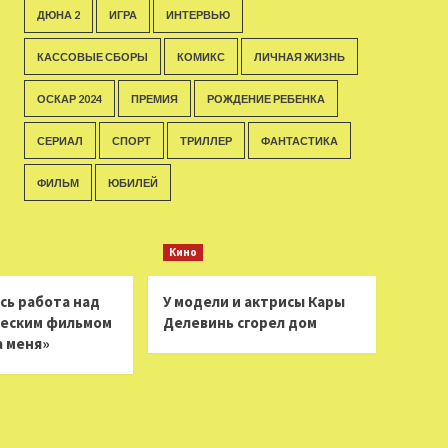
ДЮНА 2
ИГРА
ИНТЕРВЬЮ
КАССОВЫЕ СБОРЫ
КОМИКС
ЛИЧНАЯ ЖИЗНЬ
ОСКАР 2024
ПРЕМИЯ
РОЖДЕНИЕ РЕБЕНКА
СЕРИАЛ
СПОРТ
ТРИЛЛЕР
ФАНТАСТИКА
ФИЛЬМ
ЮБИЛЕЙ
Кино
сь работа над
У модели и актрисы Кары
еским фильмом
Делевинь сгорел дом
а меня»