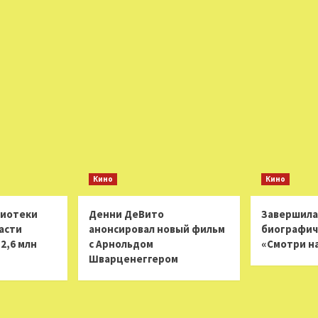
Кино
Кино
лиотеки
Денни ДеВито
Завершила
асти
анонсировал новый фильм
биографич
2,6 млн
с Арнольдом
«Смотри н
Шварценеггером