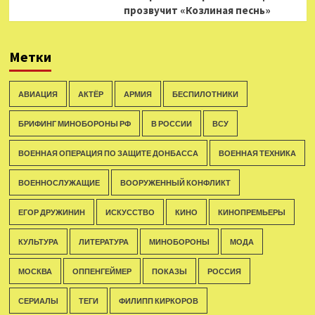
прозвучит «Козлиная песнь»
Метки
АВИАЦИЯ
АКТЁР
АРМИЯ
БЕСПИЛОТНИКИ
БРИФИНГ МИНОБОРОНЫ РФ
В РОССИИ
ВСУ
ВОЕННАЯ ОПЕРАЦИЯ ПО ЗАЩИТЕ ДОНБАССА
ВОЕННАЯ ТЕХНИКА
ВОЕННОСЛУЖАЩИЕ
ВООРУЖЕННЫЙ КОНФЛИКТ
ЕГОР ДРУЖИНИН
ИСКУССТВО
КИНО
КИНОПРЕМЬЕРЫ
КУЛЬТУРА
ЛИТЕРАТУРА
МИНОБОРОНЫ
МОДА
МОСКВА
ОППЕНГЕЙМЕР
ПОКАЗЫ
РОССИЯ
СЕРИАЛЫ
ТЕГИ
ФИЛИПП КИРКОРОВ