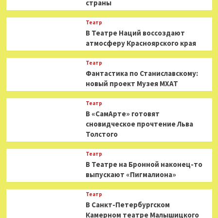
страны
Театр
В Театре Наций воссоздают
атмосферу Красноярского края
Театр
Фантастика по Станиславскому:
новый проект Музея МХАТ
Театр
В «СамАрте» готовят
сновидческое прочтение Льва
Толстого
Театр
В Театре на Бронной наконец-то
выпускают «Пигмалиона»
Театр
В Санкт-Петербургском
Камерном театре Малышицкого