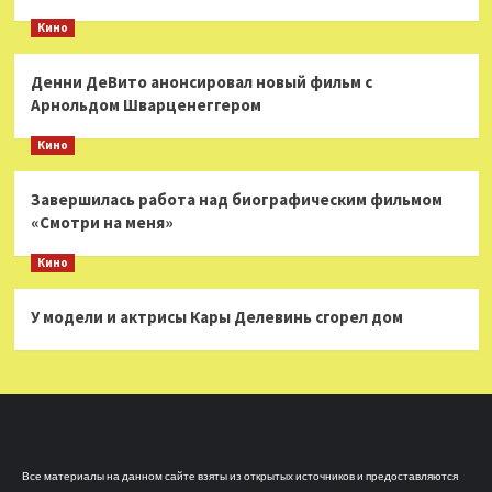
Кино
Денни ДеВито анонсировал новый фильм с
Арнольдом Шварценеггером
Кино
Завершилась работа над биографическим фильмом
«Смотри на меня»
Кино
У модели и актрисы Кары Делевинь сгорел дом
Все материалы на данном сайте взяты из открытых источников и предоставляются