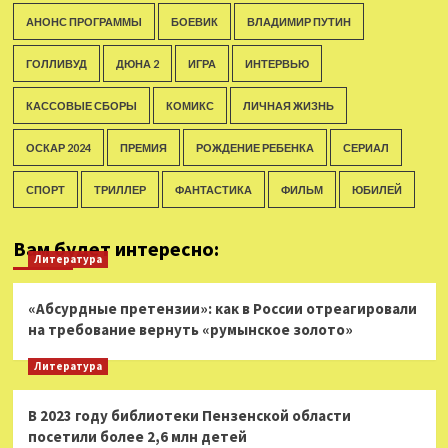
АНОНС ПРОГРАММЫ
БОЕВИК
ВЛАДИМИР ПУТИН
ГОЛЛИВУД
ДЮНА 2
ИГРА
ИНТЕРВЬЮ
КАССОВЫЕ СБОРЫ
КОМИКС
ЛИЧНАЯ ЖИЗНЬ
ОСКАР 2024
ПРЕМИЯ
РОЖДЕНИЕ РЕБЕНКА
СЕРИАЛ
СПОРТ
ТРИЛЛЕР
ФАНТАСТИКА
ФИЛЬМ
ЮБИЛЕЙ
Вам будет интересно:
Литература
«Абсурдные претензии»: как в России отреагировали
на требование вернуть «румынское золото»
Литература
В 2023 году библиотеки Пензенской области
посетили более 2,6 млн детей