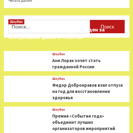
Читать далее
больше
о
Сегодня
Шоубиз
45
Найти:
лет
Звезда «Игры в кальмара» осужден за
Дмитрию
сексуальные домогательства
Хрусталёву
Шоубиз
Ани Лорак хочет стать
гражданкой России
Шоубиз
Федор Добронравов взял отпуск
на год для восстановления
здоровья
Шоубиз
Премия «Событие года»
объединит лучших
организаторов мероприятий