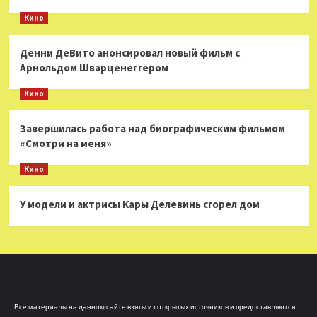
Кино
Денни ДеВито анонсировал новый фильм с
Арнольдом Шварценеггером
Кино
Завершилась работа над биографическим фильмом
«Смотри на меня»
Кино
У модели и актрисы Кары Делевинь сгорел дом
Все материалы на данном сайте взяты из открытых источников и предоставляются