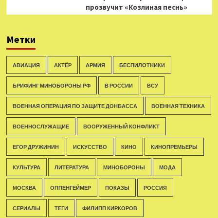
прозвучит «Козлиная песнь»
Метки
АВИАЦИЯ
АКТЁР
АРМИЯ
БЕСПИЛОТНИКИ
БРИФИНГ МИНОБОРОНЫ РФ
В РОССИИ
ВСУ
ВОЕННАЯ ОПЕРАЦИЯ ПО ЗАЩИТЕ ДОНБАССА
ВОЕННАЯ ТЕХНИКА
ВОЕННОСЛУЖАЩИЕ
ВООРУЖЕННЫЙ КОНФЛИКТ
ЕГОР ДРУЖИНИН
ИСКУССТВО
КИНО
КИНОПРЕМЬЕРЫ
КУЛЬТУРА
ЛИТЕРАТУРА
МИНОБОРОНЫ
МОДА
МОСКВА
ОППЕНГЕЙМЕР
ПОКАЗЫ
РОССИЯ
СЕРИАЛЫ
ТЕГИ
ФИЛИПП КИРКОРОВ