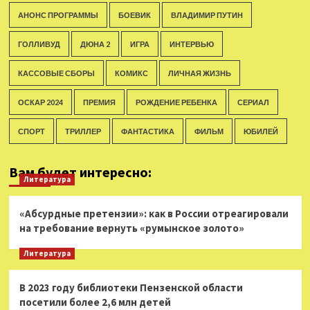
АНОНС ПРОГРАММЫ
БОЕВИК
ВЛАДИМИР ПУТИН
ГОЛЛИВУД
ДЮНА 2
ИГРА
ИНТЕРВЬЮ
КАССОВЫЕ СБОРЫ
КОМИКС
ЛИЧНАЯ ЖИЗНЬ
ОСКАР 2024
ПРЕМИЯ
РОЖДЕНИЕ РЕБЕНКА
СЕРИАЛ
СПОРТ
ТРИЛЛЕР
ФАНТАСТИКА
ФИЛЬМ
ЮБИЛЕЙ
Вам будет интересно:
Литература
«Абсурдные претензии»: как в России отреагировали
на требование вернуть «румынское золото»
Литература
В 2023 году библиотеки Пензенской области
посетили более 2,6 млн детей