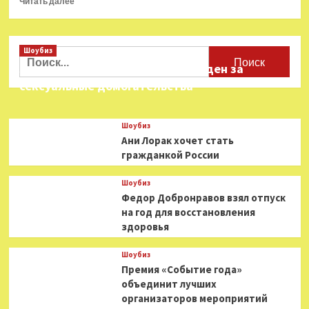
Читать далее
больше
о
Акции
Шоубиз
Warner
Найти:
Bros.
Звезда «Игры в кальмара» осужден за
рухнули
сексуальные домогательства
после
публикации
отчета
Шоубиз
Ани Лорак хочет стать
гражданкой России
Шоубиз
Федор Добронравов взял отпуск
на год для восстановления
здоровья
Шоубиз
Премия «Событие года»
объединит лучших
организаторов мероприятий