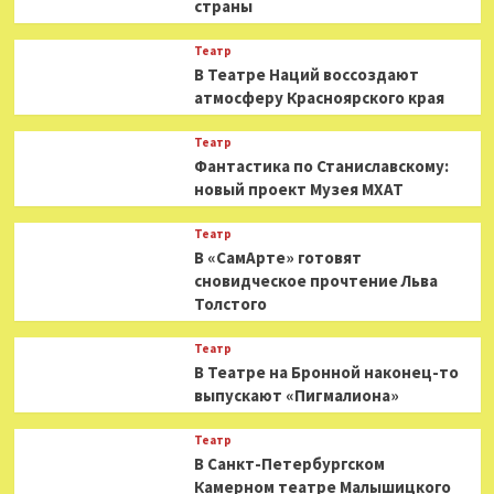
страны
Театр
В Театре Наций воссоздают
атмосферу Красноярского края
Театр
Фантастика по Станиславскому:
новый проект Музея МХАТ
Театр
В «СамАрте» готовят
сновидческое прочтение Льва
Толстого
Театр
В Театре на Бронной наконец-то
выпускают «Пигмалиона»
Театр
В Санкт-Петербургском
Камерном театре Малышицкого