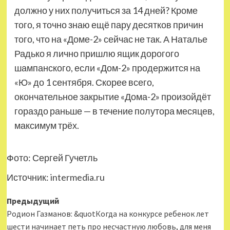
должно у них получиться за 14 дней? Кроме
того, я точно знаю ещё пару десятков причин
того, что на «Доме-2» сейчас не так. А Наталье
Радько я лично пришлю ящик дорогого
шампанского, если «Дом-2» продержится на
«Ю» до 1 сентября. Скорее всего,
окончательное закрытие «Дома-2» произойдёт
гораздо раньше — в течение полутора месяцев,
максимум трёх.
Фото: Сергей Гучетль
Источник:
intermedia.ru
Навигация
Предыдущий
Родион Газманов: &quotКогда на конкурсе ребенок лет
записи
шести начинает петь про несчастную любовь, для меня