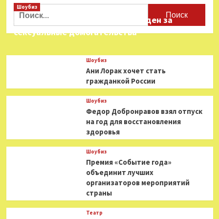
Шоубиз
Найти:
Звезда «Игры в кальмара» осужден за
сексуальные домогательства
Шоубиз
Ани Лорак хочет стать
гражданкой России
Шоубиз
Федор Добронравов взял отпуск
на год для восстановления
здоровья
Шоубиз
Премия «Событие года»
объединит лучших
организаторов мероприятий
страны
Театр