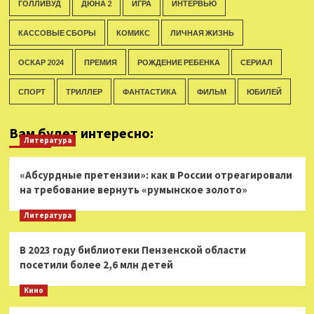
ГОЛЛИВУД
ДЮНА 2
ИГРА
ИНТЕРВЬЮ
КАССОВЫЕ СБОРЫ
КОМИКС
ЛИЧНАЯ ЖИЗНЬ
ОСКАР 2024
ПРЕМИЯ
РОЖДЕНИЕ РЕБЕНКА
СЕРИАЛ
СПОРТ
ТРИЛЛЕР
ФАНТАСТИКА
ФИЛЬМ
ЮБИЛЕЙ
Вам будет интересно:
Литература
«Абсурдные претензии»: как в России отреагировали
на требование вернуть «румынское золото»
Литература
В 2023 году библиотеки Пензенской области
посетили более 2,6 млн детей
Кино