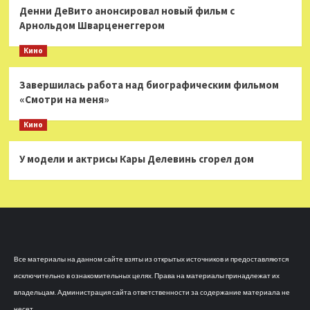
Денни ДеВито анонсировал новый фильм с
Арнольдом Шварценеггером
Кино
Завершилась работа над биографическим фильмом
«Смотри на меня»
Кино
У модели и актрисы Кары Делевинь сгорел дом
Все материалы на данном сайте взяты из открытых источников и предоставляются
исключительно в ознакомительных целях. Права на материалы принадлежат их
владельцам. Администрация сайта ответственности за содержание материала не
несет.