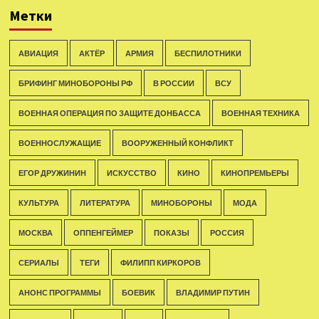
Метки
АВИАЦИЯ
АКТЁР
АРМИЯ
БЕСПИЛОТНИКИ
БРИФИНГ МИНОБОРОНЫ РФ
В РОССИИ
ВСУ
ВОЕННАЯ ОПЕРАЦИЯ ПО ЗАЩИТЕ ДОНБАССА
ВОЕННАЯ ТЕХНИКА
ВОЕННОСЛУЖАЩИЕ
ВООРУЖЕННЫЙ КОНФЛИКТ
ЕГОР ДРУЖИНИН
ИСКУССТВО
КИНО
КИНОПРЕМЬЕРЫ
КУЛЬТУРА
ЛИТЕРАТУРА
МИНОБОРОНЫ
МОДА
МОСКВА
ОППЕНГЕЙМЕР
ПОКАЗЫ
РОССИЯ
СЕРИАЛЫ
ТЕГИ
ФИЛИПП КИРКОРОВ
АНОНС ПРОГРАММЫ
БОЕВИК
ВЛАДИМИР ПУТИН