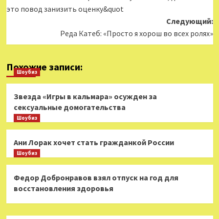
это повод занизить оценку&quot
Следующий:
Реда Катеб: «Просто я хорош во всех ролях»
Похожие записи:
Шоубиз
Звезда «Игры в кальмара» осужден за
сексуальные домогательства
Шоубиз
Ани Лорак хочет стать гражданкой России
Шоубиз
Федор Добронравов взял отпуск на год для
восстановления здоровья