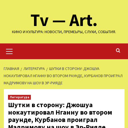
Перейти
Tv — Art.
к
содержимому
КИНО И КУЛЬТУРА: НОВОСТИ, ПРЕМЕЬРЫ, СЛУХИ, СОБЫТИЯ.
Основное
меню
ГЛАВНАЯ
ЛИТЕРАТУРА
ШУТКИ В СТОРОНУ: ДЖОШУА
НОКАУТИРОВАЛ НГАННУ ВО ВТОРОМ РАУНДЕ, КУРБАНОВ ПРОИГРАЛ
МАДРИМОВУ НА ШОУ В ЭР-РИЯДЕ
Литература
Шутки в сторону: Джошуа
нокаутировал Нганну во втором
раунде, Курбанов проиграл
Мадримову на шоу в Эр-Рияде