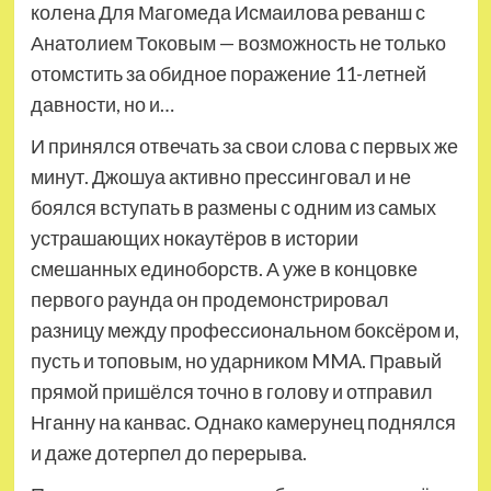
колена Для Магомеда Исмаилова реванш с
Анатолием Токовым — возможность не только
отомстить за обидное поражение 11-летней
давности, но и…
И принялся отвечать за свои слова с первых же
минут. Джошуа активно прессинговал и не
боялся вступать в размены с одним из самых
устрашающих нокаутёров в истории
смешанных единоборств. А уже в концовке
первого раунда он продемонстрировал
разницу между профессиональном боксёром и,
пусть и топовым, но ударником MMA. Правый
прямой пришёлся точно в голову и отправил
Нганну на канвас. Однако камерунец поднялся
и даже дотерпел до перерыва.