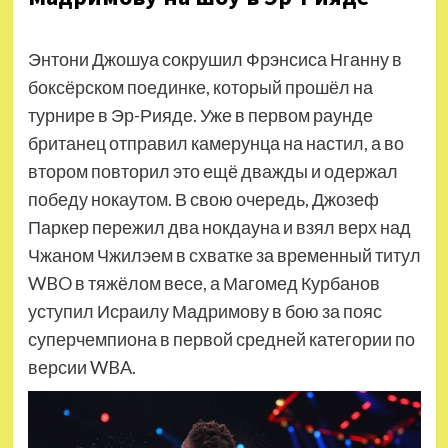
Энтони Джошуа сокрушил Фрэнсиса Нганну в
боксёрском поединке, который прошёл на
турнире в Эр-Рияде. Уже в первом раунде
британец отправил камерунца на настил, а во
втором повторил это ещё дважды и одержал
победу нокаутом. В свою очередь, Джозеф
Паркер пережил два нокдауна и взял верх над
Чжаном Чжилэем в схватке за временный титул
WBO в тяжёлом весе, а Магомед Курбанов
уступил Исраилу Мадримову в бою за пояс
суперчемпиона в первой средней категории по
версии WBA.