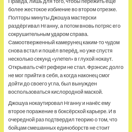
Правда, лишь для того, чтобы пережить ещё
более жестокое избиение во втором отрезке.
Полторы минуты Джошуа мастерски
раздёргивал Нганну, а потом вновь потряс его
сокрушительным ударом справа.
Самоотверженный камерунец каким-то чудом
снова встал и пошёл вперёд, но уже спустя
несколько секунд «улетел» в глухой нокаут.
Открывать счёт рефери не стал. Фрэнсис долго
не мог прийти в себя, а когда наконец смог
дойти до своего угла, был вынужден
воспользоваться кислородной маской.
Джошуа нокаутировал Нганну и нанёс ему
второе поражение в боксёрской карьере. И в
очередной раз подтвердил теорию о том, что
бойцам смешанных единоборств не стоит