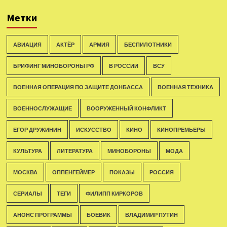
Метки
АВИАЦИЯ
АКТЁР
АРМИЯ
БЕСПИЛОТНИКИ
БРИФИНГ МИНОБОРОНЫ РФ
В РОССИИ
ВСУ
ВОЕННАЯ ОПЕРАЦИЯ ПО ЗАЩИТЕ ДОНБАССА
ВОЕННАЯ ТЕХНИКА
ВОЕННОСЛУЖАЩИЕ
ВООРУЖЕННЫЙ КОНФЛИКТ
ЕГОР ДРУЖИНИН
ИСКУССТВО
КИНО
КИНОПРЕМЬЕРЫ
КУЛЬТУРА
ЛИТЕРАТУРА
МИНОБОРОНЫ
МОДА
МОСКВА
ОППЕНГЕЙМЕР
ПОКАЗЫ
РОССИЯ
СЕРИАЛЫ
ТЕГИ
ФИЛИПП КИРКОРОВ
АНОНС ПРОГРАММЫ
БОЕВИК
ВЛАДИМИР ПУТИН