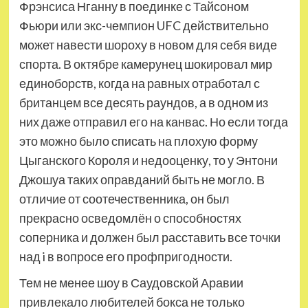
Фрэнсиса Нганну в поединке с Тайсоном
Фьюри или экс-чемпион UFC действительно
может навести шороху в новом для себя виде
спорта. В октябре камерунец шокировал мир
единоборств, когда на равных отработал с
британцем все десять раундов, а в одном из
них даже отправил его на канвас. Но если тогда
это можно было списать на плохую форму
Цыганского Короля и недооценку, то у Энтони
Джошуа таких оправданий быть не могло. В
отличие от соотечественника, он был
прекрасно осведомлён о способностях
соперника и должен был расставить все точки
над i в вопросе его профпригодности.
Тем не менее шоу в Саудовской Аравии
привлекало любителей бокса не только