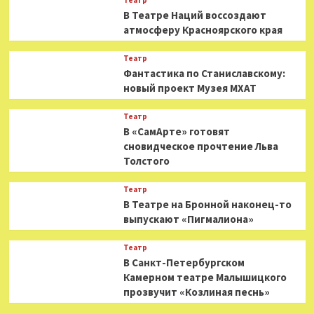
Театр
В Театре Наций воссоздают
атмосферу Красноярского края
Театр
Фантастика по Станиславскому:
новый проект Музея МХАТ
Театр
В «СамАрте» готовят
сновидческое прочтение Льва
Толстого
Театр
В Театре на Бронной наконец-то
выпускают «Пигмалиона»
Театр
В Санкт-Петербургском
Камерном театре Малышицкого
прозвучит «Козлиная песнь»