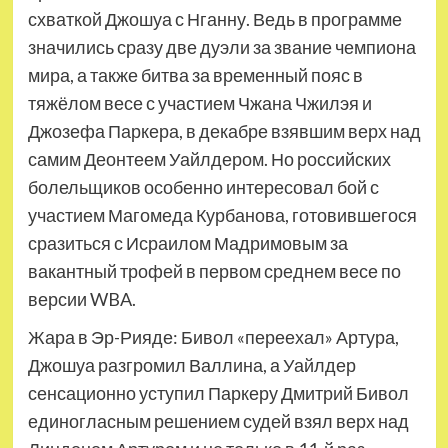
схваткой Джошуа с Нганну. Ведь в программе
значились сразу две дуэли за звание чемпиона
мира, а также битва за временный пояс в
тяжёлом весе с участием Чжана Чжилэя и
Джозефа Паркера, в декабре взявшим верх над
самим Деонтеем Уайлдером. Но российских
болельщиков особенно интересовал бой с
участием Магомеда Курбанова, готовившегося
сразиться с Исраилом Мадримовым за
вакантный трофей в первом среднем весе по
версии WBA.
Жара в Эр-Рияде: Бивол «переехал» Артура,
Джошуа разгромил Валлина, а Уайлдер
сенсационно уступил Паркеру Дмитрий Бивол
единогласным решением судей взял верх над