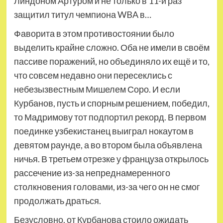
Линдоном Артуром и не только в 11-й раз
защитил титул чемпиона WBA в…
Фаворита в этом противостоянии было
выделить крайне сложно. Оба не имели в своём
пассиве поражений, но объединяло их ещё и то,
что совсем недавно они пересеклись с
небезызвестным Мишелем Соро. И если
Курбанов, пусть и спорным решением, победил,
то Мадримову тот подпортил рекорд. В первом
поединке узбекистанец выиграл нокаутом в
девятом раунде, а во втором была объявлена
ничья. В третьем отрезке у француза открылось
рассечение из-за непреднамеренного
столкновения головами, из-за чего он не смог
продолжать драться.
Безусловно, от Курбанова стоило ожидать