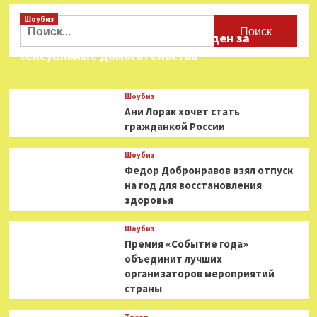
Шоубиз
Найти:
Звезда «Игры в кальмара» осужден за
сексуальные домогательства
Шоубиз
Ани Лорак хочет стать
гражданкой России
Шоубиз
Федор Добронравов взял отпуск
на год для восстановления
здоровья
Шоубиз
Премия «Событие года»
объединит лучших
организаторов мероприятий
страны