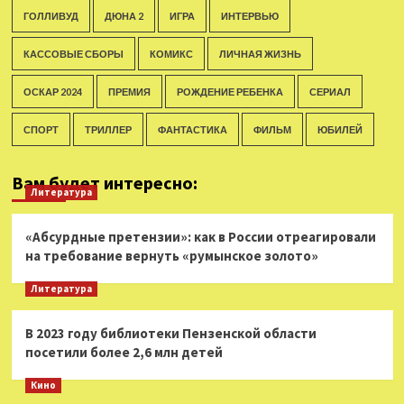
ГОЛЛИВУД
ДЮНА 2
ИГРА
ИНТЕРВЬЮ
КАССОВЫЕ СБОРЫ
КОМИКС
ЛИЧНАЯ ЖИЗНЬ
ОСКАР 2024
ПРЕМИЯ
РОЖДЕНИЕ РЕБЕНКА
СЕРИАЛ
СПОРТ
ТРИЛЛЕР
ФАНТАСТИКА
ФИЛЬМ
ЮБИЛЕЙ
Вам будет интересно:
Литература
«Абсурдные претензии»: как в России отреагировали
на требование вернуть «румынское золото»
Литература
В 2023 году библиотеки Пензенской области
посетили более 2,6 млн детей
Кино