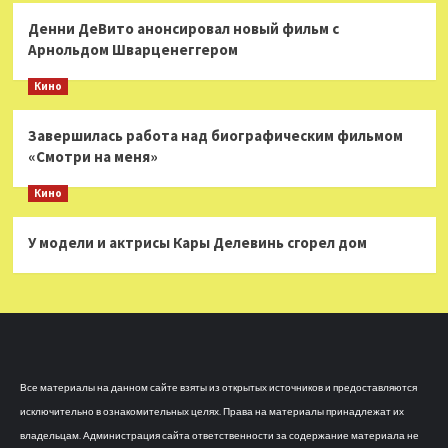
Денни ДеВито анонсировал новый фильм с
Арнольдом Шварценеггером
Кино
Завершилась работа над биографическим фильмом
«Смотри на меня»
Кино
У модели и актрисы Кары Делевинь сгорел дом
Все материалы на данном сайте взяты из открытых источников и предоставляются
исключительно в ознакомительных целях. Права на материалы принадлежат их
владельцам. Администрация сайта ответственности за содержание материала не