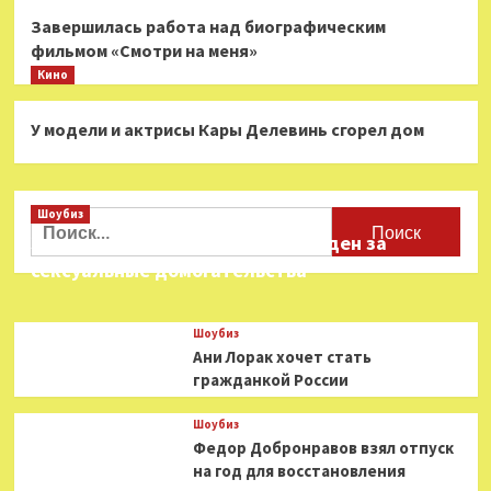
Завершилась работа над биографическим
фильмом «Смотри на меня»
Кино
У модели и актрисы Кары Делевинь сгорел дом
Шоубиз
Найти:
Звезда «Игры в кальмара» осужден за
сексуальные домогательства
Шоубиз
Ани Лорак хочет стать
гражданкой России
Шоубиз
Федор Добронравов взял отпуск
на год для восстановления