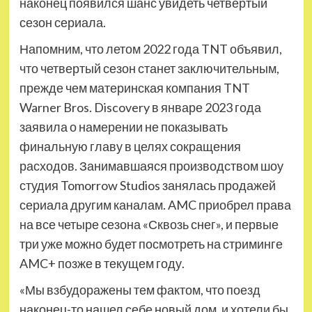
наконец появился шанс увидеть четвертый
сезон сериала.
Напомним, что летом 2022 года TNT объявил,
что четвертый сезон станет заключительным,
прежде чем материнская компания TNT
Warner Bros. Discovery в январе 2023 года
заявила о намерении не показывать
финальную главу в целях сокращения
расходов. Занимавшаяся производством шоу
студия Tomorrow Studios занялась продажей
сериала другим каналам. AMC приобрел права
на все четыре сезона «Сквозь снег», и первые
три уже можно будет посмотреть на стриминге
AMC+ позже в текущем году.
«Мы взбудоражены тем фактом, что поезд
наконец-то нашел себе новый дом, и хотели бы