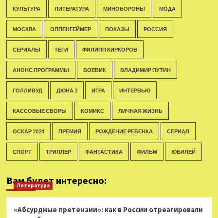
КУЛЬТУРА
ЛИТЕРАТУРА
МИНОБОРОНЫ
МОДА
МОСКВА
ОППЕНГЕЙМЕР
ПОКАЗЫ
РОССИЯ
СЕРИАЛЫ
ТЕГИ
ФИЛИПП КИРКОРОВ
АНОНС ПРОГРАММЫ
БОЕВИК
ВЛАДИМИР ПУТИН
ГОЛЛИВУД
ДЮНА 2
ИГРА
ИНТЕРВЬЮ
КАССОВЫЕ СБОРЫ
КОМИКС
ЛИЧНАЯ ЖИЗНЬ
ОСКАР 2024
ПРЕМИЯ
РОЖДЕНИЕ РЕБЕНКА
СЕРИАЛ
СПОРТ
ТРИЛЛЕР
ФАНТАСТИКА
ФИЛЬМ
ЮБИЛЕЙ
Вам будет интересно:
Литература
«Абсурдные претензии»: как в России отреагировали