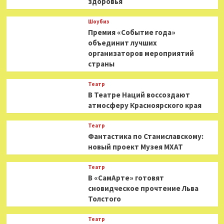
здоровья
Шоубиз
Премия «Событие года»
объединит лучших
организаторов мероприятий
страны
Театр
В Театре Наций воссоздают
атмосферу Красноярского края
Театр
Фантастика по Станиславскому:
новый проект Музея МХАТ
Театр
В «СамАрте» готовят
сновидческое прочтение Льва
Толстого
Театр