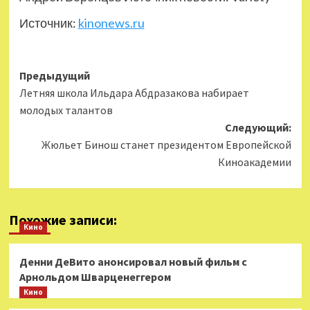
Источник:
kinonews.ru
Навигация
Предыдущий
Летняя школа Ильдара Абдразакова набирает
записи
молодых талантов
Следующий:
Жюльет Бинош станет президентом Европейской
Киноакадемии
Похожие записи:
Кино
Денни ДеВито анонсировал новый фильм с
Арнольдом Шварценеггером
Кино