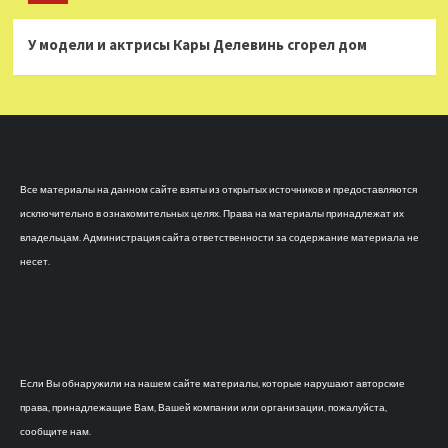
У модели и актрисы Кары Делевинь сгорел дом
Все материалы на данном сайте взяты из открытых источников и предоставляются
исключительно в ознакомительных целях. Права на материалы принадлежат их
владельцам. Администрация сайта ответственности за содержание материала не
несет.
Если Вы обнаружили на нашем сайте материалы, которые нарушают авторские
права, принадлежащие Вам, Вашей компании или организации, пожалуйста,
сообщите нам.