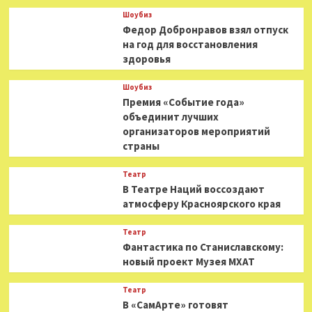
Шоубиз
Федор Добронравов взял отпуск
на год для восстановления
здоровья
Шоубиз
Премия «Событие года»
объединит лучших
организаторов мероприятий
страны
Театр
В Театре Наций воссоздают
атмосферу Красноярского края
Театр
Фантастика по Станиславскому:
новый проект Музея МХАТ
Театр
В «СамАрте» готовят