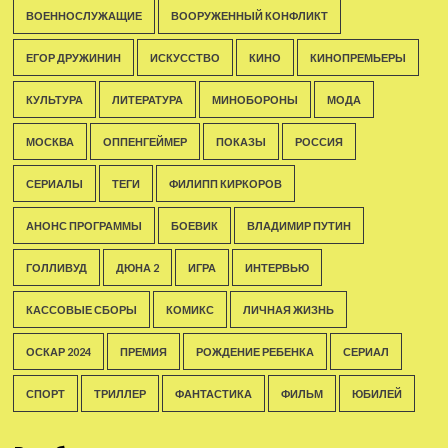
ВОЕННОСЛУЖАЩИЕ
ВООРУЖЕННЫЙ КОНФЛИКТ
ЕГОР ДРУЖИНИН
ИСКУССТВО
КИНО
КИНОПРЕМЬЕРЫ
КУЛЬТУРА
ЛИТЕРАТУРА
МИНОБОРОНЫ
МОДА
МОСКВА
ОППЕНГЕЙМЕР
ПОКАЗЫ
РОССИЯ
СЕРИАЛЫ
ТЕГИ
ФИЛИПП КИРКОРОВ
АНОНС ПРОГРАММЫ
БОЕВИК
ВЛАДИМИР ПУТИН
ГОЛЛИВУД
ДЮНА 2
ИГРА
ИНТЕРВЬЮ
КАССОВЫЕ СБОРЫ
КОМИКС
ЛИЧНАЯ ЖИЗНЬ
ОСКАР 2024
ПРЕМИЯ
РОЖДЕНИЕ РЕБЕНКА
СЕРИАЛ
СПОРТ
ТРИЛЛЕР
ФАНТАСТИКА
ФИЛЬМ
ЮБИЛЕЙ