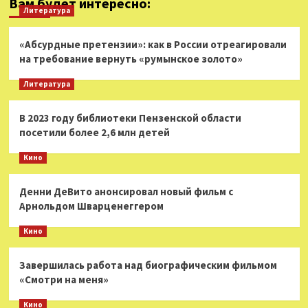
Вам будет интересно:
Литература
«Абсурдные претензии»: как в России отреагировали
на требование вернуть «румынское золото»
Литература
В 2023 году библиотеки Пензенской области
посетили более 2,6 млн детей
Кино
Денни ДеВито анонсировал новый фильм с
Арнольдом Шварценеггером
Кино
Завершилась работа над биографическим фильмом
«Смотри на меня»
Кино