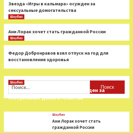
Звезда «Игры в кальмара» осужден за
сексуальные домогательства
Шоубиз
Ани Лорак хочет стать гражданкой России
Шоубиз
Федор Добронравов взял отпуск на год для
восстановления здоровья
Шоубиз
Найти:
Звезда «Игры в кальмара» осужден за
сексуальные домогательства
Шоубиз
Ани Лорак хочет стать
гражданкой России