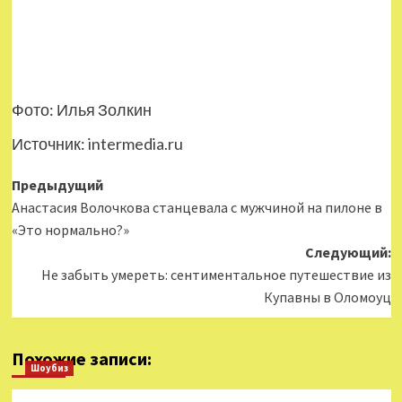
Фото: Илья Золкин
Источник:
intermedia.ru
Навигация
Предыдущий
Анастасия Волочкова станцевала с мужчиной на пилоне в
записи
«Это нормально?»
Следующий:
Не забыть умереть: сентиментальное путешествие из
Купавны в Оломоуц
Похожие записи:
Шоубиз