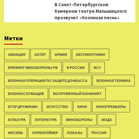
В Санкт-Петербургском
Камерном театре Малышицкого
прозвучит «Козлиная песнь»
Метки
АВИАЦИЯ
АКТЁР
АРМИЯ
БЕСПИЛОТНИКИ
БРИФИНГ МИНОБОРОНЫ РФ
В РОССИИ
ВСУ
ВОЕННАЯ ОПЕРАЦИЯ ПО ЗАЩИТЕ ДОНБАССА
ВОЕННАЯ ТЕХНИКА
ВОЕННОСЛУЖАЩИЕ
ВООРУЖЕННЫЙ КОНФЛИКТ
ЕГОР ДРУЖИНИН
ИСКУССТВО
КИНО
КИНОПРЕМЬЕРЫ
КУЛЬТУРА
ЛИТЕРАТУРА
МИНОБОРОНЫ
МОДА
МОСКВА
ОППЕНГЕЙМЕР
ПОКАЗЫ
РОССИЯ