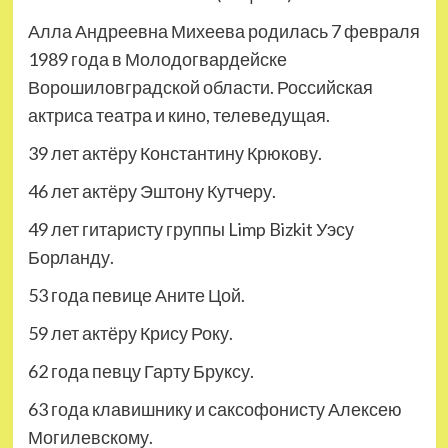
Алла Андреевна Михеева родилась 7 февраля
1989 года в Молодогвардейске
Ворошиловградской области. Российская
актриса театра и кино, телеведущая.
39 лет актёру Константину Крюкову.
46 лет актёру Эштону Кутчеру.
49 лет гитаристу группы Limp Bizkit Уэсу
Борланду.
53 года певице Аните Цой.
59 лет актёру Крису Року.
62 года певцу Гарту Бруксу.
63 года клавишнику и саксофонисту Алексею
Могилевскому.