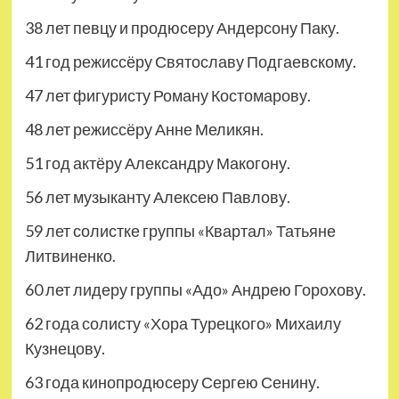
38 лет певцу и продюсеру Андерсону Паку.
41 год режиссёру Святославу Подгаевскому.
47 лет фигуристу Роману Костомарову.
48 лет режиссёру Анне Меликян.
51 год актёру Александру Макогону.
56 лет музыканту Алексею Павлову.
59 лет солистке группы «Квартал» Татьяне
Литвиненко.
60 лет лидеру группы «Адо» Андрею Горохову.
62 года солисту «Хора Турецкого» Михаилу
Кузнецову.
63 года кинопродюсеру Сергею Сенину.