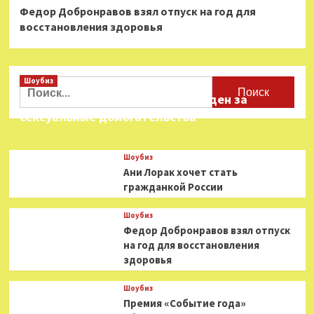
Федор Добронравов взял отпуск на год для
восстановления здоровья
Шоубиз
Найти:
Звезда «Игры в кальмара» осужден за
сексуальные домогательства
Шоубиз
Ани Лорак хочет стать
гражданкой России
Шоубиз
Федор Добронравов взял отпуск
на год для восстановления
здоровья
Шоубиз
Премия «Событие года»