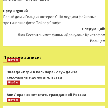
Навигация
Предыдущий
Белый дом и Гильдия актеров США осудили фейковые
записи
эротические фото Тейлор Свифт
Следующий:
Люк Бессон снимет фильм «Дракула» с Кристофом
Вальцем
Похожие записи:
Шоубиз
Звезда «Игры в кальмара» осужден за
сексуальные домогательства
Шоубиз
Ани Лорак хочет стать гражданкой России
Шоубиз