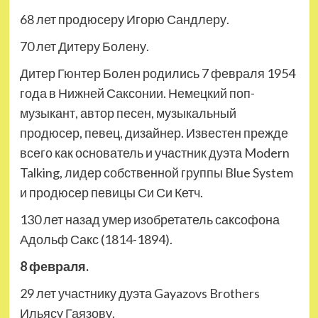
68 лет продюсеру Игорю Сандлеру.
70 лет Дитеру Болену.
Дитер Гюнтер Болен родились 7 февраля 1954
года в Нижней Саксонии. Немецкий поп-
музыкант, автор песен, музыкальный
продюсер, певец, дизайнер. Известен прежде
всего как основатель и участник дуэта Modern
Talking, лидер собственной группы Blue System
и продюсер певицы Си Си Кетч.
130 лет назад умер изобретатель саксофона
Адольф Сакс (1814-1894).
8 февраля.
29 лет участнику дуэта Gayazovs Brothers
Ильясу Гаязову.