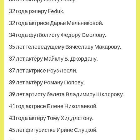
32 года рэперу Feduk.
32 года актрисе Дарье Мельниковой.
34 года футболисту Фёдору Смолову.
35 лет телеведущему Вячеславу Макарову.
37 лет актёру Майклу Б. Джордану.
37 лет актрисе Роуз Лесли.
39 лет актёру Роману Попову.
39 лет артисту балета Владимиру Шклярову.
41 год актрисе Елене Николаевой.
43 года актёру Тому Хиддлстону.
45 лет фигуристке Ирине Слуцкой.