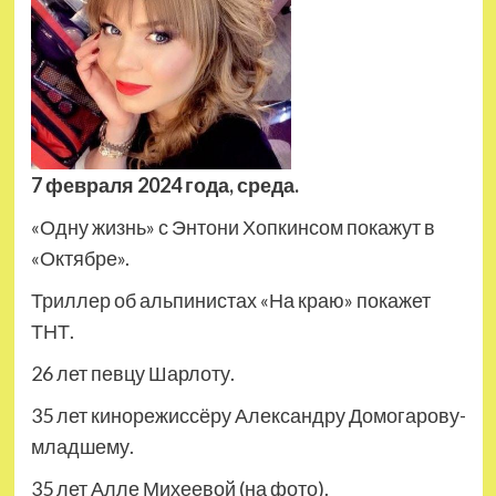
7 февраля 2024 года, среда.
«Одну жизнь» с Энтони Хопкинсом покажут в
«Октябре».
Триллер об альпинистах «На краю» покажет
ТНТ.
26 лет певцу Шарлоту.
35 лет кинорежиссёру Александру Домогарову-
младшему.
35 лет Алле Михеевой (на фото).