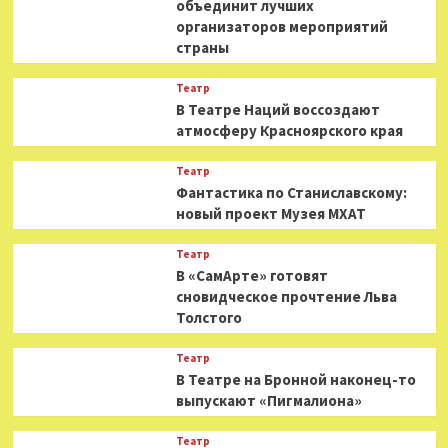
объединит лучших
организаторов мероприятий
страны
Театр
В Театре Наций воссоздают
атмосферу Красноярского края
Театр
Фантастика по Станиславскому:
новый проект Музея МХАТ
Театр
В «СамАрте» готовят
сновидческое прочтение Льва
Толстого
Театр
В Театре на Бронной наконец-то
выпускают «Пигмалиона»
Театр