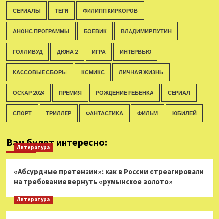
СЕРИАЛЫ
ТЕГИ
ФИЛИПП КИРКОРОВ
АНОНС ПРОГРАММЫ
БОЕВИК
ВЛАДИМИР ПУТИН
ГОЛЛИВУД
ДЮНА 2
ИГРА
ИНТЕРВЬЮ
КАССОВЫЕ СБОРЫ
КОМИКС
ЛИЧНАЯ ЖИЗНЬ
ОСКАР 2024
ПРЕМИЯ
РОЖДЕНИЕ РЕБЕНКА
СЕРИАЛ
СПОРТ
ТРИЛЛЕР
ФАНТАСТИКА
ФИЛЬМ
ЮБИЛЕЙ
Вам будет интересно:
Литература
«Абсурдные претензии»: как в России отреагировали
на требование вернуть «румынское золото»
Литература