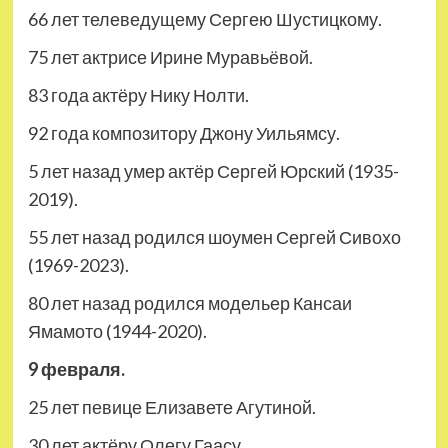
66 лет телеведущему Сергею Шустицкому.
75 лет актрисе Ирине Муравьёвой.
83 года актёру Нику Нолти.
92 года композитору Джону Уильямсу.
5 лет назад умер актёр Сергей Юрский (1935-
2019).
55 лет назад родился шоумен Сергей Сивохо
(1969-2023).
80 лет назад родился модельер Кансаи
Ямамото (1944-2020).
9 февраля.
25 лет певице Елизавете Агутиной.
30 лет актёру Олегу Гаасу.