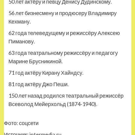
50 лет актёру и певцу Денису Дудинскому.
56 лет бизнесмену и продюсеру Владимиру
Кехману.
62 года телеведущему и режиссёру Алексею
Пиманову.
63 года театральному режиссёру и педагогу
Марине Брусникиной.
71 год актёру Кирану Хайндсу.
81 год актёру Джо Пеши.
150 лет назад родился театральный режиссёр
Всеволод Мейерхольд (1874-1940).
Фото: соцсети
Источник:
intermedia.ru