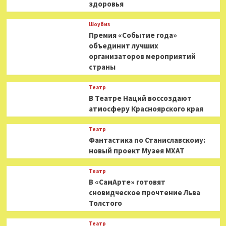
здоровья
Шоубиз
Премия «Событие года»
объединит лучших
организаторов мероприятий
страны
Театр
В Театре Наций воссоздают
атмосферу Красноярского края
Театр
Фантастика по Станиславскому:
новый проект Музея МХАТ
Театр
В «СамАрте» готовят
сновидческое прочтение Льва
Толстого
Театр