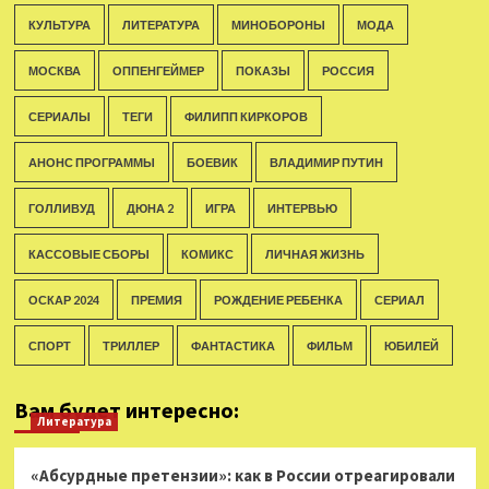
КУЛЬТУРА
ЛИТЕРАТУРА
МИНОБОРОНЫ
МОДА
МОСКВА
ОППЕНГЕЙМЕР
ПОКАЗЫ
РОССИЯ
СЕРИАЛЫ
ТЕГИ
ФИЛИПП КИРКОРОВ
АНОНС ПРОГРАММЫ
БОЕВИК
ВЛАДИМИР ПУТИН
ГОЛЛИВУД
ДЮНА 2
ИГРА
ИНТЕРВЬЮ
КАССОВЫЕ СБОРЫ
КОМИКС
ЛИЧНАЯ ЖИЗНЬ
ОСКАР 2024
ПРЕМИЯ
РОЖДЕНИЕ РЕБЕНКА
СЕРИАЛ
СПОРТ
ТРИЛЛЕР
ФАНТАСТИКА
ФИЛЬМ
ЮБИЛЕЙ
Вам будет интересно:
Литература
«Абсурдные претензии»: как в России отреагировали