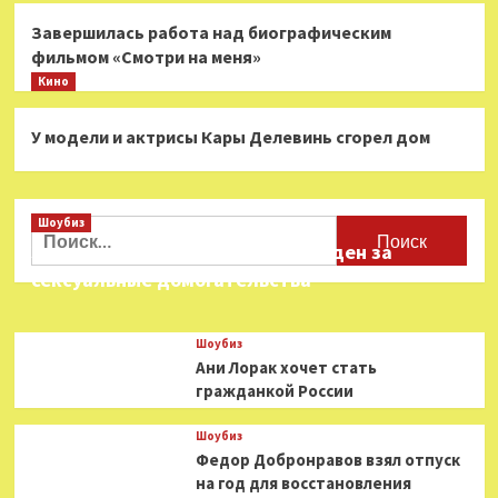
Завершилась работа над биографическим
фильмом «Смотри на меня»
Кино
У модели и актрисы Кары Делевинь сгорел дом
Шоубиз
Найти:
Звезда «Игры в кальмара» осужден за
сексуальные домогательства
Шоубиз
Ани Лорак хочет стать
гражданкой России
Шоубиз
Федор Добронравов взял отпуск
на год для восстановления