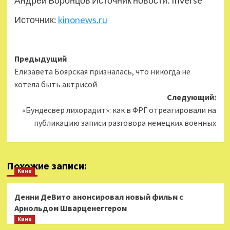
Андрей Воронцов Источник новости: Inverse
Источник:
kinonews.ru
Навигация
Предыдущий
Елизавета Боярская призналась, что никогда не
записи
хотела быть актрисой
Следующий:
«Бундесвер лихорадит»: как в ФРГ отреагировали на
публикацию записи разговора немецких военных
Похожие записи:
Кино
Денни ДеВито анонсировал новый фильм с
Арнольдом Шварценеггером
Кино