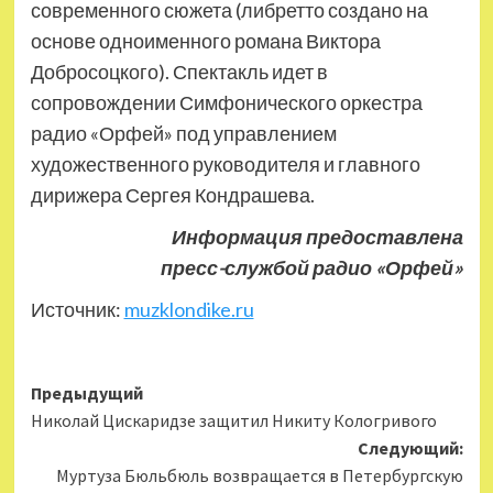
современного сюжета (либретто создано на
основе одноименного романа Виктора
Добросоцкого). Спектакль идет в
сопровождении Симфонического оркестра
радио «Орфей» под управлением
художественного руководителя и главного
дирижера Сергея Кондрашева.
Информация предоставлена
пресс-службой радио «Орфей»
Источник:
muzklondike.ru
Навигация
Предыдущий
Николай Цискаридзе защитил Никиту Кологривого
записи
Следующий:
Муртуза Бюльбюль возвращается в Петербургскую