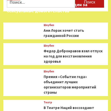
Звезда «Игры в кальмара» осужден за
сексуальные домогательства
Шоубиз
Ани Лорак хочет стать
гражданкой России
Шоубиз
Федор Добронравов взял отпуск
на год для восстановления
здоровья
Шоубиз
Премия «Событие года»
объединит лучших
организаторов мероприятий
страны
Театр
В Театре Наций воссоздают