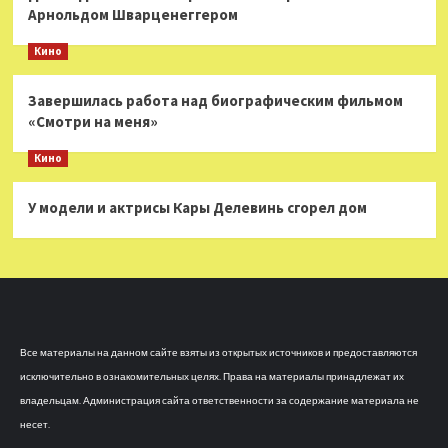
Арнольдом Шварценеггером
Кино
Завершилась работа над биографическим фильмом
«Смотри на меня»
Кино
У модели и актрисы Кары Делевинь сгорел дом
Все материалы на данном сайте взяты из открытых источников и предоставляются
исключительно в ознакомительных целях. Права на материалы принадлежат их
владельцам. Администрация сайта ответственности за содержание материала не
несет.