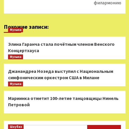
филармонию
Похожие записи:
Музыка
Элина Гаранча стала почётным членом Венского
Концертхауса
Музыка
Джанандреа Нозеда выступил с Национальным
симфоническим оркестром США в Милане
Музыка
Мариинка отметит 100-летие танцовщицы Нинель
Петровой
Шоубиз
Найти: