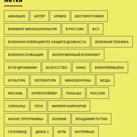
АВИАЦИЯ
АКТЁР
АРМИЯ
БЕСПИЛОТНИКИ
БРИФИНГ МИНОБОРОНЫ РФ
В РОССИИ
ВСУ
ВОЕННАЯ ОПЕРАЦИЯ ПО ЗАЩИТЕ ДОНБАССА
ВОЕННАЯ ТЕХНИКА
ВОЕННОСЛУЖАЩИЕ
ВООРУЖЕННЫЙ КОНФЛИКТ
ЕГОР ДРУЖИНИН
ИСКУССТВО
КИНО
КИНОПРЕМЬЕРЫ
КУЛЬТУРА
ЛИТЕРАТУРА
МИНОБОРОНЫ
МОДА
МОСКВА
ОППЕНГЕЙМЕР
ПОКАЗЫ
РОССИЯ
СЕРИАЛЫ
ТЕГИ
ФИЛИПП КИРКОРОВ
АНОНС ПРОГРАММЫ
БОЕВИК
ВЛАДИМИР ПУТИН
ГОЛЛИВУД
ДЮНА 2
ИГРА
ИНТЕРВЬЮ