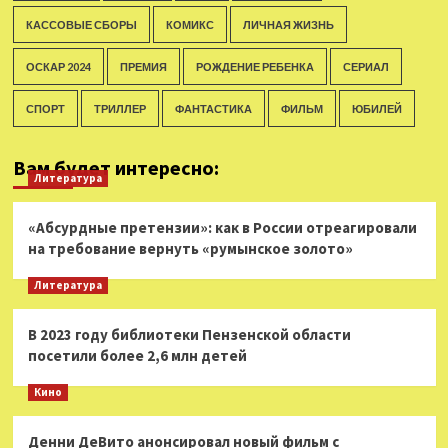
КАССОВЫЕ СБОРЫ
КОМИКС
ЛИЧНАЯ ЖИЗНЬ
ОСКАР 2024
ПРЕМИЯ
РОЖДЕНИЕ РЕБЕНКА
СЕРИАЛ
СПОРТ
ТРИЛЛЕР
ФАНТАСТИКА
ФИЛЬМ
ЮБИЛЕЙ
Вам будет интересно:
Литература
«Абсурдные претензии»: как в России отреагировали
на требование вернуть «румынское золото»
Литература
В 2023 году библиотеки Пензенской области
посетили более 2,6 млн детей
Кино
Денни ДеВито анонсировал новый фильм с