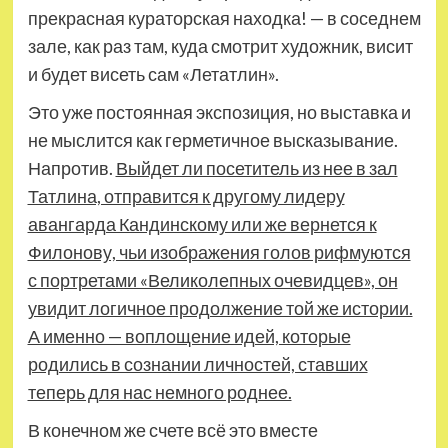
прекрасная кураторская находка! — в соседнем
зале, как раз там, куда смотрит художник, висит
и будет висеть сам «Летатлин».
Это уже постоянная экспозиция, но выставка и
не мыслится как герметичное высказывание.
Напротив.
Выйдет ли посетитель из нее в зал
Татлина, отправится к другому лидеру
авангарда Кандинскому или же вернется к
Филонову, чьи изображения голов рифмуются
с портретами «Великолепных очевидцев», он
увидит логичное продолжение той же истории.
А именно — воплощение идей, которые
родились в сознании личностей, ставших
теперь для нас немного роднее.
В конечном же счете всё это вместе