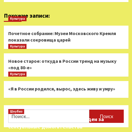
Похожие записи:
Культура
Почетное собрание: Музеи Московского Кремля
показали сокровища царей
Культура
Новое старое: откуда в России тренд на музыку
«под 80-е»
Культура
«Я в России родился, вырос, здесь живу и умру»
Шоубиз
Найти:
Звезда «Игры в кальмара» осужден за
сексуальные домогательства