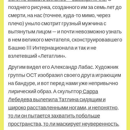
позднего рисунка, созданного им за семь лет до
смерти, на нас (точнее, куда-то мимо, через
плечо) уныло смотрит грузный мужчина с
вытянутым лицом — и почти невозможно узнать
в нем великого мечтателя, сконструировавшего
Башню III Интернационала и так и не
взлетевший «Летатлин».
Другим видел его Александр Лабас. Художник
группы ОСТ изобразил своего друга играющим
на бандуре, и вот перед нами уже непривычно
лирический образ. А скульптор
Сарра
Лебедева вылепила Татлина сидящим и
широко расставленными ногами, и непонятно,
то ли он пытается захватить побольше
пространства, то ли маскирует неуверенность.