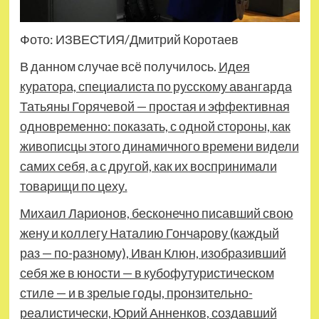
Фото: ИЗВЕСТИЯ/Дмитрий Коротаев
В данном случае всё получилось.
Идея
куратора, специалиста по русскому авангарда
Татьяны Горячевой — простая и эффективная
одновременно: показать, с одной стороны, как
живописцы этого динамичного времени видели
самих себя, а с другой, как их воспринимали
товарищи по цеху.
Михаил Ларионов, бесконечно писавший свою
жену и коллегу Наталию Гончарову (каждый
раз — по-разному), Иван Клюн, изобразивший
себя же в юности — в кубофутуристическом
стиле — и в зрелые годы, пронзительно-
реалистически, Юрий Анненков, создавший