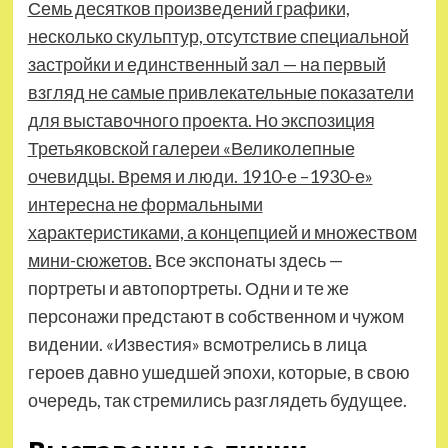
Семь десятков произведений графики,
несколько скульптур, отсутствие специальной
застройки и единственный зал — на первый
взгляд не самые привлекательные показатели
для выставочного проекта. Но экспозиция
Третьяковской галереи «Великолепные
очевидцы. Время и люди. 1910-е –1930-е»
интересна не формальными
характеристиками, а концепцией и множеством
мини-сюжетов.
Все экспонаты здесь —
портреты и автопортреты. Одни и те же
персонажи предстают в собственном и чужом
видении. «Известия» всмотрелись в лица
героев давно ушедшей эпохи, которые, в свою
очередь, так стремились разглядеть будущее.