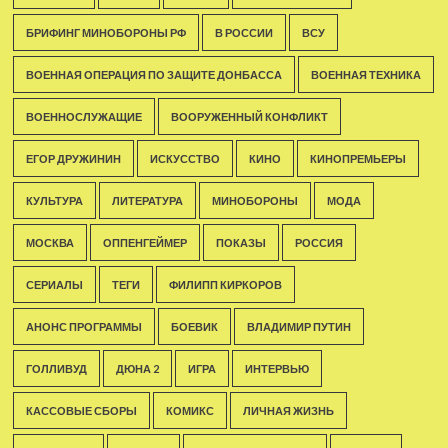
БРИФИНГ МИНОБОРОНЫ РФ
В РОССИИ
ВСУ
ВОЕННАЯ ОПЕРАЦИЯ ПО ЗАЩИТЕ ДОНБАССА
ВОЕННАЯ ТЕХНИКА
ВОЕННОСЛУЖАЩИЕ
ВООРУЖЕННЫЙ КОНФЛИКТ
ЕГОР ДРУЖИНИН
ИСКУССТВО
КИНО
КИНОПРЕМЬЕРЫ
КУЛЬТУРА
ЛИТЕРАТУРА
МИНОБОРОНЫ
МОДА
МОСКВА
ОППЕНГЕЙМЕР
ПОКАЗЫ
РОССИЯ
СЕРИАЛЫ
ТЕГИ
ФИЛИПП КИРКОРОВ
АНОНС ПРОГРАММЫ
БОЕВИК
ВЛАДИМИР ПУТИН
ГОЛЛИВУД
ДЮНА 2
ИГРА
ИНТЕРВЬЮ
КАССОВЫЕ СБОРЫ
КОМИКС
ЛИЧНАЯ ЖИЗНЬ