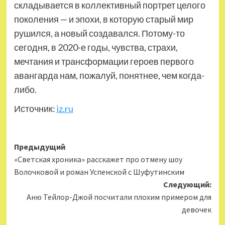
складывается в коллективный портрет целого
поколения — и эпохи, в которую старый мир
рушился, а новый создавался. Потому-то
сегодня, в 2020-е годы, чувства, страхи,
мечтания и трансформации героев первого
авангарда нам, пожалуй, понятнее, чем когда-
либо.
Источник:
iz.ru
Навигация
Предыдущий
«Светская хроника» расскажет про отмену шоу
записи
Волочковой и роман Успенской с Шуфутинским
Следующий:
Аню Тейлор-Джой посчитали плохим примером для
девочек