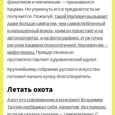
фанатиком и никчемным» — признавался
Кацман. Но упрекнуть его в предвзятости не
получается. Пожалуй,
такой Малевич вызывает
даже больше симпатии, чем самовлюбленный
и напыщенный вождь, коим он предстает и на
автопортретах, и на фотографиях. И уж точно
рисунок Кацмана психологичнее. Малевич же —
мифотворец.
Правде свояка он
противопоставляет художнический идеал.
Крупнейшему собранию русского искусства
положил начало купец-благотворитель
Летать охота
А вот его современник и конкурент Владимир
Татлин изображал себя, напротив, без прикрас,
если не сказать сильнее — самокритично.
С