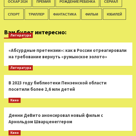
ОСКАР 2024
ПРЕМИЯ
РОЖДЕНИЕ РЕБЕНКА
СЕРИАЛ
СПОРТ
ТРИЛЛЕР
ФАНТАСТИКА
ФИЛЬМ
ЮБИЛЕЙ
Вам будет интересно:
Литература
«Абсурдные претензии»: как в России отреагировали
на требование вернуть «румынское золото»
Литература
В 2023 году библиотеки Пензенской области
посетили более 2,6 млн детей
Кино
Денни ДеВито анонсировал новый фильм с
Арнольдом Шварценеггером
Кино