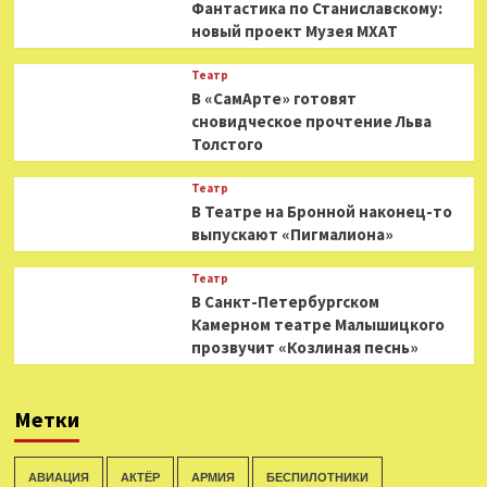
Фантастика по Станиславскому:
новый проект Музея МХАТ
Театр
В «СамАрте» готовят
сновидческое прочтение Льва
Толстого
Театр
В Театре на Бронной наконец-то
выпускают «Пигмалиона»
Театр
В Санкт-Петербургском
Камерном театре Малышицкого
прозвучит «Козлиная песнь»
Метки
АВИАЦИЯ
АКТЁР
АРМИЯ
БЕСПИЛОТНИКИ