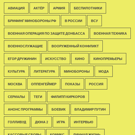
АВИАЦИЯ
АКТЁР
АРМИЯ
БЕСПИЛОТНИКИ
БРИФИНГ МИНОБОРОНЫ РФ
В РОССИИ
ВСУ
ВОЕННАЯ ОПЕРАЦИЯ ПО ЗАЩИТЕ ДОНБАССА
ВОЕННАЯ ТЕХНИКА
ВОЕННОСЛУЖАЩИЕ
ВООРУЖЕННЫЙ КОНФЛИКТ
ЕГОР ДРУЖИНИН
ИСКУССТВО
КИНО
КИНОПРЕМЬЕРЫ
КУЛЬТУРА
ЛИТЕРАТУРА
МИНОБОРОНЫ
МОДА
МОСКВА
ОППЕНГЕЙМЕР
ПОКАЗЫ
РОССИЯ
СЕРИАЛЫ
ТЕГИ
ФИЛИПП КИРКОРОВ
АНОНС ПРОГРАММЫ
БОЕВИК
ВЛАДИМИР ПУТИН
ГОЛЛИВУД
ДЮНА 2
ИГРА
ИНТЕРВЬЮ
КАССОВЫЕ СБОРЫ
КОМИКС
ЛИЧНАЯ ЖИЗНЬ