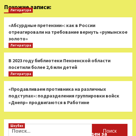
Похожие записи:
Литература
«Абсурдные претензии»: как в России
отреагировали на требование вернуть «румынское
золото»
Литература
В 2023 году библиотеки Пензенской области
посетили более 2,6 млн детей
Литература
«Продавливаем противника на различных
подступах»: подразделения группировки войск
«Днепр» продвигаются в Работине
Шоубиз
Найти:
Звезда «Игры в кальмара» осужден за