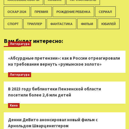
ОСКАР 2024
ПРЕМИЯ
РОЖДЕНИЕ РЕБЕНКА
СЕРИАЛ
СПОРТ
ТРИЛЛЕР
ФАНТАСТИКА
ФИЛЬМ
ЮБИЛЕЙ
Вам будет интересно:
Литература
«Абсурдные претензии»: как в России отреагировали
на требование вернуть «румынское золото»
Литература
В 2023 году библиотеки Пензенской области
посетили более 2,6 млн детей
Кино
Денни ДеВито анонсировал новый фильм с
Арнольдом Шварценеггером