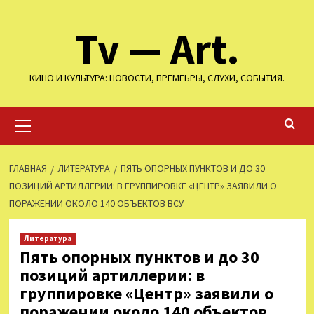
Перейти
Tv — Art.
к
содержимому
КИНО И КУЛЬТУРА: НОВОСТИ, ПРЕМЕЬРЫ, СЛУХИ, СОБЫТИЯ.
Основное
меню
ГЛАВНАЯ
ЛИТЕРАТУРА
ПЯТЬ ОПОРНЫХ ПУНКТОВ И ДО 30
ПОЗИЦИЙ АРТИЛЛЕРИИ: В ГРУППИРОВКЕ «ЦЕНТР» ЗАЯВИЛИ О
ПОРАЖЕНИИ ОКОЛО 140 ОБЪЕКТОВ ВСУ
Литература
Пять опорных пунктов и до 30
позиций артиллерии: в
группировке «Центр» заявили о
поражении около 140 объектов