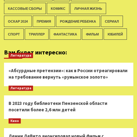
КАССОВЫЕ СБОРЫ
КОМИКС
ЛИЧНАЯ ЖИЗНЬ
ОСКАР 2024
ПРЕМИЯ
РОЖДЕНИЕ РЕБЕНКА
СЕРИАЛ
СПОРТ
ТРИЛЛЕР
ФАНТАСТИКА
ФИЛЬМ
ЮБИЛЕЙ
Вам будет интересно:
Литература
«Абсурдные претензии»: как в России отреагировали
на требование вернуть «румынское золото»
Литература
В 2023 году библиотеки Пензенской области
посетили более 2,6 млн детей
Кино
Денни ДеВито анонсировал новый фильм с