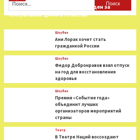
Найти:
Звезда «Игры в кальмара» осужден за
сексуальные домогательства
Шоубиз
Ани Лорак хочет стать
гражданкой России
Шоубиз
Федор Добронравов взял отпуск
на год для восстановления
здоровья
Шоубиз
Премия «Событие года»
объединит лучших
организаторов мероприятий
страны
Театр
В Театре Наций воссоздают