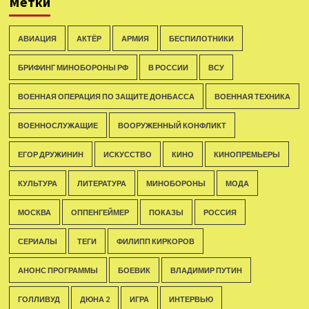
Метки
АВИАЦИЯ
АКТЁР
АРМИЯ
БЕСПИЛОТНИКИ
БРИФИНГ МИНОБОРОНЫ РФ
В РОССИИ
ВСУ
ВОЕННАЯ ОПЕРАЦИЯ ПО ЗАЩИТЕ ДОНБАССА
ВОЕННАЯ ТЕХНИКА
ВОЕННОСЛУЖАЩИЕ
ВООРУЖЕННЫЙ КОНФЛИКТ
ЕГОР ДРУЖИНИН
ИСКУССТВО
КИНО
КИНОПРЕМЬЕРЫ
КУЛЬТУРА
ЛИТЕРАТУРА
МИНОБОРОНЫ
МОДА
МОСКВА
ОППЕНГЕЙМЕР
ПОКАЗЫ
РОССИЯ
СЕРИАЛЫ
ТЕГИ
ФИЛИПП КИРКОРОВ
АНОНС ПРОГРАММЫ
БОЕВИК
ВЛАДИМИР ПУТИН
ГОЛЛИВУД
ДЮНА 2
ИГРА
ИНТЕРВЬЮ