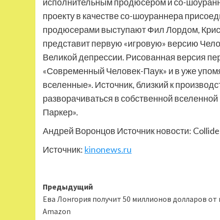
исполнительным продюсером и со-шоуранне
проекту в качестве со-шоураннера присое
продюсерами выступают Фил Лордом, Крис 
представит первую «игровую» версию Чело
Великой депрессии. Рисованная версия п
«Современный Человек-Паук» и в уже упом
вселенные». Источник, близкий к производст
разворачиваться в собственной вселенной 
Паркер».
Андрей Воронцов Источник новости: Collide
Источник:
kinonews.ru
Навигация
Предыдущий
Ева Лонгория получит 50 миллионов долларов от 
записи
Amazon