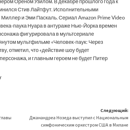
ром Ореном Узилом. В декабре прошлого года к
динился Стив Лайтфут. Исполнительными
Миллер и Эми Паскаль. Сериал Amazon Prime Video
века-паука Нуара в антураже Нью-Йорка времен
ерсонажа фигурировала в мультсериале
янутом мультфильме «Человек-паук: Через
ву, отметил, что «действие шоу будет
персонажа, и главным героем не будет Питер
r
Следующий:
главы
Джанандреа Нозеда выступил с Национальным
симфоническим оркестром США в Милане