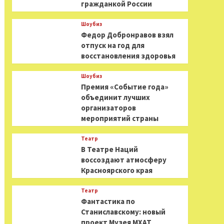
гражданкой России
Шоубиз
Федор Добронравов взял
отпуск на год для
восстановления здоровья
Шоубиз
Премия «Событие года»
объединит лучших
организаторов
мероприятий страны
Театр
В Театре Наций
воссоздают атмосферу
Красноярского края
Театр
Фантастика по
Станиславскому: новый
проект Музея МХАТ