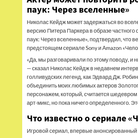
паук: Через вселенные»
Николас Кейдж может задержаться во всел
версию Питера Паркера в образе частного
паук: Через вселенные», подтвердил, что в
предстоящем сериале Sony и Amazon «Чело
«Да, мы разговаривали по этому поводу, и ни
— сказал Николас Кейдж в недавнем интерв
голливудских легенд, как Эдвард Дж. Робин
объединить моих любимых актеров Золотого 
персонажем, который, считается шедевром С
арт-микс, но пока ничего определенного. 
Что известно о сериале «
Игровой сериал, впервые анонсированный в