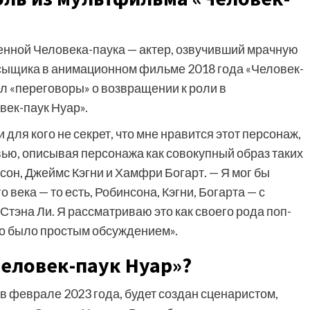
енной Человека-паука — актер, озвучивший мрачную
 сыщика в анимационном фильме 2018 года «Человек-
ел «переговоры» о возвращении к роли в
век-паук Нуар».
 для кого не секрет, что мне нравится этот персонаж,
ью, описывая персонажа как совокупный образ таких
сон, Джеймс Кэгни и Хамфри Богарт. — Я мог бы
века — то есть, Робинсона, Кэгни, Богарта — с
тэна Ли. Я рассматриваю это как своего рода поп-
Это было простым обсуждением».
Человек-паук Нуар»?
 феврале 2023 года, будет создан сценаристом,