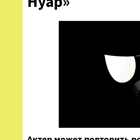
Нуар»
Актер может повторить р