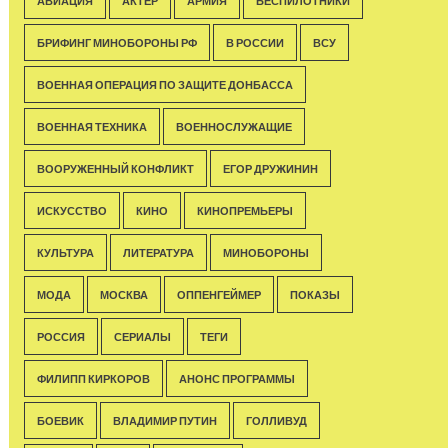
АВИАЦИЯ
АКТЁР
АРМИЯ
БЕСПИЛОТНИКИ
БРИФИНГ МИНОБОРОНЫ РФ
В РОССИИ
ВСУ
ВОЕННАЯ ОПЕРАЦИЯ ПО ЗАЩИТЕ ДОНБАССА
ВОЕННАЯ ТЕХНИКА
ВОЕННОСЛУЖАЩИЕ
ВООРУЖЕННЫЙ КОНФЛИКТ
ЕГОР ДРУЖИНИН
ИСКУССТВО
КИНО
КИНОПРЕМЬЕРЫ
КУЛЬТУРА
ЛИТЕРАТУРА
МИНОБОРОНЫ
МОДА
МОСКВА
ОППЕНГЕЙМЕР
ПОКАЗЫ
РОССИЯ
СЕРИАЛЫ
ТЕГИ
ФИЛИПП КИРКОРОВ
АНОНС ПРОГРАММЫ
БОЕВИК
ВЛАДИМИР ПУТИН
ГОЛЛИВУД