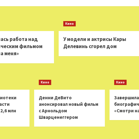
Кино
ась работа над
У модели и актрисы Кары
ическим фильмом
Делевинь сгорел дом
на меня»
Кино
Кино
лиотеки
Денни ДеВито
Завершила
асти
анонсировал новый фильм
биографич
2,6 млн
с Арнольдом
«Смотри н
Шварценеггером