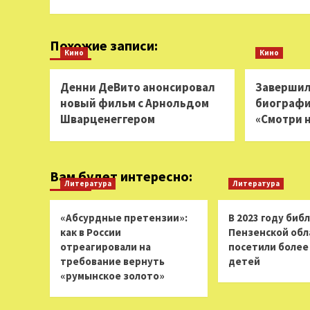
Похожие записи:
Кино
Кино
Денни ДеВито анонсировал
Завершил
новый фильм с Арнольдом
биограф
Шварценеггером
«Смотри 
Вам будет интересно:
Литература
Литература
«Абсурдные претензии»:
В 2023 году биб
как в России
Пензенской обл
отреагировали на
посетили более 
требование вернуть
детей
«румынское золото»