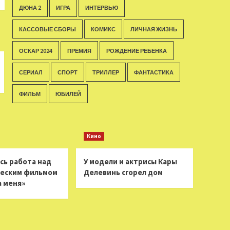
ДЮНА 2
ИГРА
ИНТЕРВЬЮ
КАССОВЫЕ СБОРЫ
КОМИКС
ЛИЧНАЯ ЖИЗНЬ
ОСКАР 2024
ПРЕМИЯ
РОЖДЕНИЕ РЕБЕНКА
СЕРИАЛ
СПОРТ
ТРИЛЛЕР
ФАНТАСТИКА
ФИЛЬМ
ЮБИЛЕЙ
Кино
сь работа над
У модели и актрисы Кары
еским фильмом
Делевинь сгорел дом
а меня»