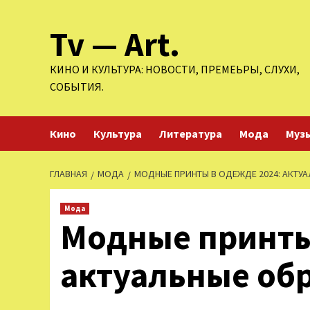
Перейти
Tv — Art.
к
содержимому
КИНО И КУЛЬТУРА: НОВОСТИ, ПРЕМЕЬРЫ, СЛУХИ,
СОБЫТИЯ.
Кино
Культура
Литература
Мода
Муз
ГЛАВНАЯ
МОДА
МОДНЫЕ ПРИНТЫ В ОДЕЖДЕ 2024: АКТУ
Мода
Модные принты
актуальные об