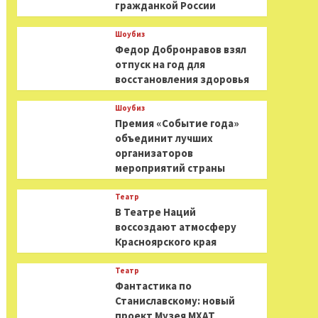
гражданкой России
Шоубиз
Федор Добронравов взял
отпуск на год для
восстановления здоровья
Шоубиз
Премия «Событие года»
объединит лучших
организаторов
мероприятий страны
Театр
В Театре Наций
воссоздают атмосферу
Красноярского края
Театр
Фантастика по
Станиславскому: новый
проект Музея МХАТ