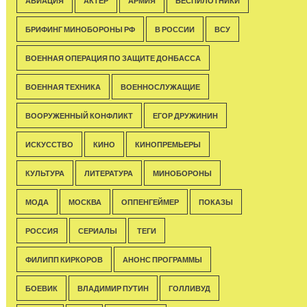
АВИАЦИЯ
АКТЁР
АРМИЯ
БЕСПИЛОТНИКИ
БРИФИНГ МИНОБОРОНЫ РФ
В РОССИИ
ВСУ
ВОЕННАЯ ОПЕРАЦИЯ ПО ЗАЩИТЕ ДОНБАССА
ВОЕННАЯ ТЕХНИКА
ВОЕННОСЛУЖАЩИЕ
ВООРУЖЕННЫЙ КОНФЛИКТ
ЕГОР ДРУЖИНИН
ИСКУССТВО
КИНО
КИНОПРЕМЬЕРЫ
КУЛЬТУРА
ЛИТЕРАТУРА
МИНОБОРОНЫ
МОДА
МОСКВА
ОППЕНГЕЙМЕР
ПОКАЗЫ
РОССИЯ
СЕРИАЛЫ
ТЕГИ
ФИЛИПП КИРКОРОВ
АНОНС ПРОГРАММЫ
БОЕВИК
ВЛАДИМИР ПУТИН
ГОЛЛИВУД