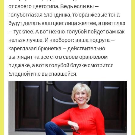
от своего цветотипа. Ведь если вы —
голубоглазая блондинка, то оранжевые тона
будут делать ваш цвет лица желтее, а цвет глаз
— тусклее. А вот нежно-голубой пойдет вам как
нельзя лучше. И наоборот: ваша подруга —
кареглазая брюнетка — действительно
выглядит на все сто в своем оранжевом
пиджаке, а вот в голубой блузке смотрится
бледной и не выспавшейся.