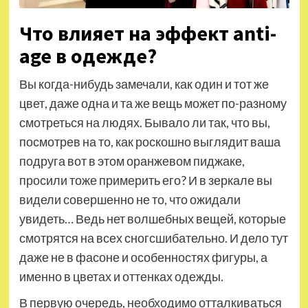
Что влияет на эффект anti-
age в одежде?
Вы когда-нибудь замечали, как один и тот же
цвет, даже одна и та же вещь может по-разному
смотреться на людях. Бывало ли так, что вы,
посмотрев на то, как роскошно выглядит ваша
подруга вот в этом оранжевом пиджаке,
просили тоже примерить его? И в зеркале вы
видели совершенно не то, что ожидали
увидеть… Ведь нет волшебных вещей, которые
смотрятся на всех сногсшибательно. И дело тут
даже не в фасоне и особенностях фигуры, а
именно в цветах и оттенках одежды.
В первую очередь, необходимо отталкиваться