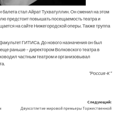
 балета стал Айрат Тухватуллин. Он сменил на этом
елю предстоит повышать посещаемость театра и
щается на сайте Нижегородской оперы. Также труппа
факультет ГИТИСа. До нового назначения он был
 еще раньше – директором Волковского театра в
уководил частным театром и организовывал
та.
"Россия-К"
Следующий:
м
Двухсотлетие мировой премьеры Торжественной