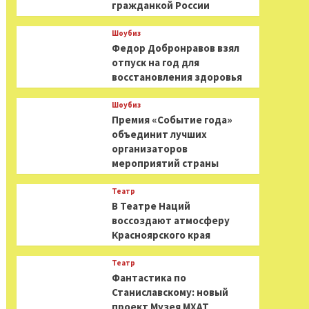
гражданкой России
Шоубиз
Федор Добронравов взял
отпуск на год для
восстановления здоровья
Шоубиз
Премия «Событие года»
объединит лучших
организаторов
мероприятий страны
Театр
В Театре Наций
воссоздают атмосферу
Красноярского края
Театр
Фантастика по
Станиславскому: новый
проект Музея МХАТ