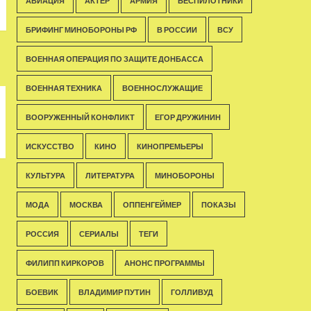
АВИАЦИЯ
АКТЁР
АРМИЯ
БЕСПИЛОТНИКИ
БРИФИНГ МИНОБОРОНЫ РФ
В РОССИИ
ВСУ
ВОЕННАЯ ОПЕРАЦИЯ ПО ЗАЩИТЕ ДОНБАССА
ВОЕННАЯ ТЕХНИКА
ВОЕННОСЛУЖАЩИЕ
ВООРУЖЕННЫЙ КОНФЛИКТ
ЕГОР ДРУЖИНИН
ИСКУССТВО
КИНО
КИНОПРЕМЬЕРЫ
КУЛЬТУРА
ЛИТЕРАТУРА
МИНОБОРОНЫ
МОДА
МОСКВА
ОППЕНГЕЙМЕР
ПОКАЗЫ
РОССИЯ
СЕРИАЛЫ
ТЕГИ
ФИЛИПП КИРКОРОВ
АНОНС ПРОГРАММЫ
БОЕВИК
ВЛАДИМИР ПУТИН
ГОЛЛИВУД