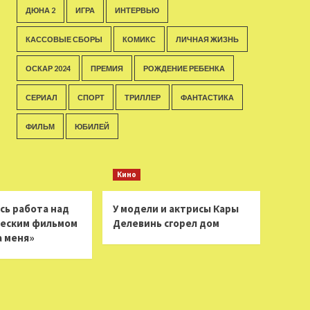
ДЮНА 2
ИГРА
ИНТЕРВЬЮ
КАССОВЫЕ СБОРЫ
КОМИКС
ЛИЧНАЯ ЖИЗНЬ
ОСКАР 2024
ПРЕМИЯ
РОЖДЕНИЕ РЕБЕНКА
СЕРИАЛ
СПОРТ
ТРИЛЛЕР
ФАНТАСТИКА
ФИЛЬМ
ЮБИЛЕЙ
Кино
сь работа над
У модели и актрисы Кары
еским фильмом
Делевинь сгорел дом
а меня»