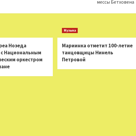
мессы Бетховена
Музыка
еа Нозеда
Мариинка отметит 100-летие
 с Национальным
танцовщицы Нинель
еским оркестром
Петровой
лане