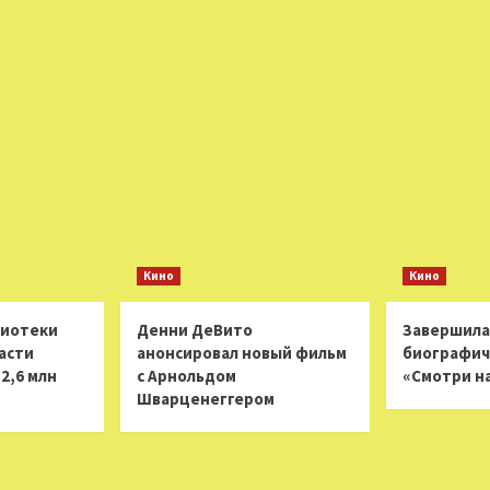
Кино
Кино
лиотеки
Денни ДеВито
Завершила
асти
анонсировал новый фильм
биографич
2,6 млн
с Арнольдом
«Смотри н
Шварценеггером