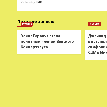
сокращении
Похожие записи:
Музыка
Музыка
Элина Гаранча стала
Джанандр
почётным членом Венского
выступил
Концертхауса
симфонич
США в Ми