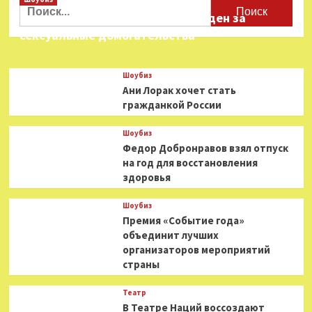
Найти:
первых
Звезда «Игры в кальмара» осужден за
шагах
Мейерхольда
сексуальные домогательства
Шоубиз
Ани Лорак хочет стать
гражданкой России
Шоубиз
Федор Добронравов взял отпуск
на год для восстановления
здоровья
Шоубиз
Премия «Событие года»
объединит лучших
организаторов мероприятий
страны
Театр
В Театре Наций воссоздают