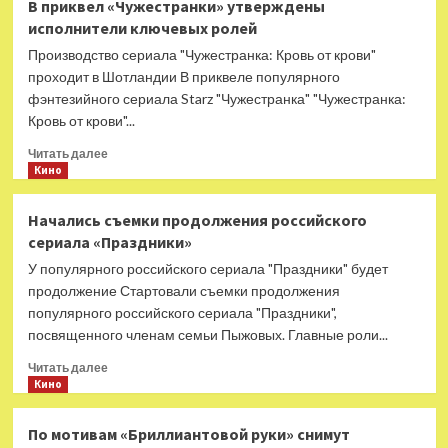
В приквел «Чужестранки» утверждены
фортепианных
исполнители ключевых ролей
вечеров
в
Производство сериала "Чужестранка: Кровь от крови"
Петербургской
проходит в Шотландии В приквеле популярного
филармонии
фэнтезийного сериала Starz "Чужестранка" "Чужестранка:
Кровь от крови"...
Прочитать
Читать далее
больше
Кино
о
В
Начались съемки продолжения российского
приквел
сериала «Праздники»
«Чужестранки»
утверждены
У популярного российского сериала "Праздники" будет
исполнители
продолжение Стартовали съемки продолжения
ключевых
популярного российского сериала "Праздники",
ролей
посвященного членам семьи Пыжовых. Главные роли...
Прочитать
Читать далее
больше
Кино
о
Начались
По мотивам «Бриллиантовой руки» снимут
съемки