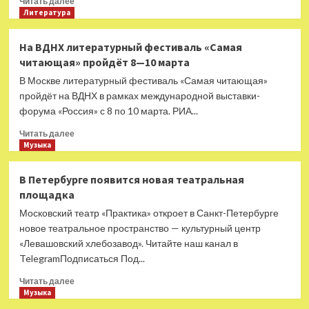
Читать далее
больше
Литература
о
Для
На ВДНХ литературный фестиваль «Самая
сдерживания
читающая» пройдёт 8—10 марта
цен:
правительство
В Москве литературный фестиваль «Самая читающая»
России
пройдёт на ВДНХ в рамках международной выставки-
на
форума «Россия» с 8 по 10 марта. РИА...
полгода
запретит
Прочитать
Читать далее
вывоз
больше
Музыка
бензина
о
из
На
В Петербурге появится новая театральная
страны
ВДНХ
площадка
литературный
фестиваль
Московский театр «Практика» откроет в Санкт-Петербурге
«Самая
новое театральное пространство — культурный центр
читающая»
«Левашовский хлебозавод». Читайте наш канал в
пройдёт
TelegramПодписаться Под...
8
—
Прочитать
Читать далее
10
больше
Музыка
марта
о