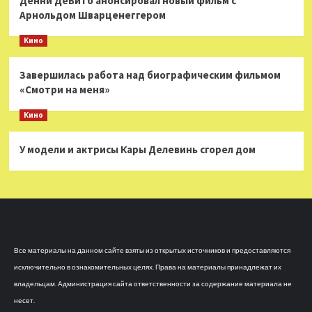
Денни ДеВито анонсировал новый фильм с
Арнольдом Шварценеггером
Кино
Завершилась работа над биографическим фильмом
«Смотри на меня»
Кино
У модели и актрисы Кары Делевинь сгорел дом
Все материалы на данном сайте взяты из открытых источников и предоставляются
исключительно в ознакомительных целях. Права на материалы принадлежат их
владельцам. Администрация сайта ответственности за содержание материала не
несет.