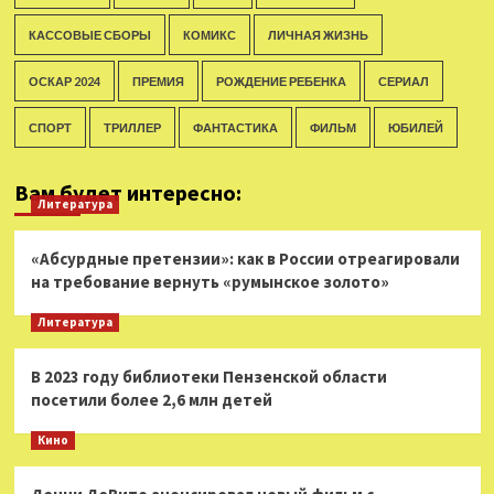
КАССОВЫЕ СБОРЫ
КОМИКС
ЛИЧНАЯ ЖИЗНЬ
ОСКАР 2024
ПРЕМИЯ
РОЖДЕНИЕ РЕБЕНКА
СЕРИАЛ
СПОРТ
ТРИЛЛЕР
ФАНТАСТИКА
ФИЛЬМ
ЮБИЛЕЙ
Вам будет интересно:
Литература
«Абсурдные претензии»: как в России отреагировали
на требование вернуть «румынское золото»
Литература
В 2023 году библиотеки Пензенской области
посетили более 2,6 млн детей
Кино