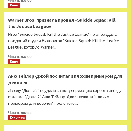
Читать далее
больше
Кино
о
Райан
Warner Bros. признала провал «Suicide Squad: Kill
Гослинг
the Justice League»
споет
песню
Игра "Suicide Squad: Kill the Justice League" не оправдала
из
ожиданий студии Видеоигра "Suicide Squad: Kill the Justice
«Барби»
League", которую Warner...
на
церемонии
Прочитать
Читать далее
Оскар
больше
Кино
2024
о
Warner
Аню Тейлор-Джой посчитали плохим примером для
Bros.
девочек
признала
провал
Звезду "Дюны 2" осудили за популяризацию корсета Звезду
«Suicide
фильма "Дюна 2" Аню Тейлор-Джой назвали "плохим
Squad:
примером для девочек" после того,...
Kill
the
Прочитать
Читать далее
Justice
больше
Культура
League»
о
Аню