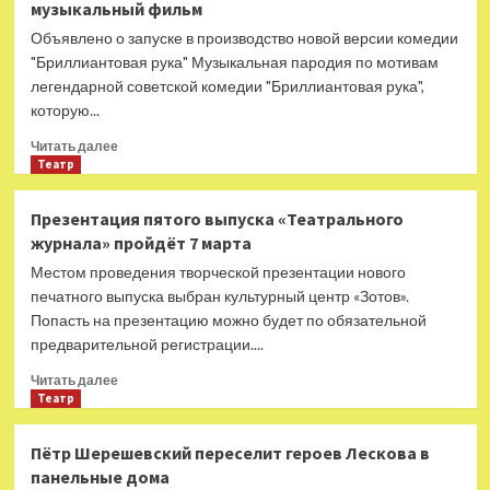
музыкальный фильм
продолжения
российского
Объявлено о запуске в производство новой версии комедии
сериала
"Бриллиантовая рука" Музыкальная пародия по мотивам
«Праздники»
легендарной советской комедии "Бриллиантовая рука",
которую...
Прочитать
Читать далее
больше
Театр
о
По
Презентация пятого выпуска «Театрального
мотивам
журнала» пройдёт 7 марта
«Бриллиантовой
руки»
Местом проведения творческой презентации нового
снимут
печатного выпуска выбран культурный центр «Зотов».
музыкальный
Попасть на презентацию можно будет по обязательной
фильм
предварительной регистрации....
Прочитать
Читать далее
больше
Театр
о
Презентация
Пётр Шерешевский переселит героев Лескова в
пятого
панельные дома
выпуска