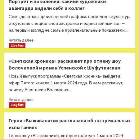
Портрет и поколения: какими художники
Тейлор-
авангарда видели себя и коллег
Джой
посчитали
Семь десятков произведений графики, несколько скульптур,
плохим
отсутствие специальной застройки и единственный зал —
примером
на первый взгляд не самые привлекательные показатели...
для
девочек
Прочитать
Читать далее
больше
Шоубиз
о
Портрет
«Светская хроника» расскажет про отмену шоу
и
Волочковой и роман Успенской с Шуфутинским
поколения:
какими
Новый выпуск программы «Светская хроника» выйдет в
художники
эфир Пятого канала 1 марта 2024 года. В нем расскажут,
авангарда
почему Анастасия Волочкова...
видели
себя
Прочитать
Читать далее
и
больше
Шоубиз
коллег
о
«Светская
Герои «Выживалити» рассказали об экстремальных
хроника»
испытаниях
расскажет
про
Герои шоу «Выживалити», которое стартует 1 марта 2024