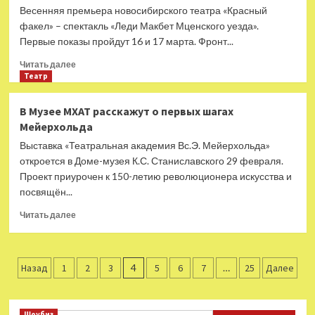
«Театрального
Весенняя премьера новосибирского театра «Красный
журнала»
факел» – спектакль «Леди Макбет Мценского уезда».
пройдёт
Первые показы пройдут 16 и 17 марта. Фронт...
7
марта
Прочитать
Читать далее
больше
Театр
о
Пётр
В Музее МХАТ расскажут о первых шагах
Шерешевский
Мейерхольда
переселит
героев
Выставка «Театральная академия Вс.Э. Мейерхольда»
Лескова
откроется в Доме-музея К.С. Станиславского 29 февраля.
в
Проект приурочен к 150-летию революционера искусства и
панельные
посвящён...
дома
Прочитать
Читать далее
больше
о
В
Пагинация
Музее
Назад
1
2
3
4
5
6
7
…
25
Далее
МХАТ
записей
расскажут
о
Шоубиз