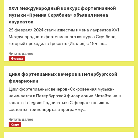
В
XXVI Международный конкурс фортепианной
Петербурге
музыки «Премия Скрябина» объявил имена
появится
лауреатов
новая
театральная
25 февраля 2024 стали известны имена лауреатов XVI
площадка
Международного фортепианного конкурса Скрябина,
который проходил в Гросетто (Италия) с 18-е по...
Прочитать
Читать далее
больше
Музыка
о
XXVI
Цикл фортепианных вечеров в Петербургской
Международный
филармонии
конкурс
фортепианной
Цикл фортепианных вечеров «Сокровенная музыка»
музыки
начинается в Петербургской филармонии. Читайте наш
«Премия
канал в TelegramПодписаться С февраля по июнь
Скрябина»
состоятся три концерта, в программу...
объявил
имена
Прочитать
Читать далее
лауреатов
больше
Кино
о
Цикл