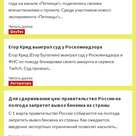
отмену
года на канале «Пятница!», поделились своими
шоу
впечатлениями о проекте. Среди участников нового
Волочковой
эксперимента «Пятницы!»...
и
роман
Прочитать
Читать далее
Успенской
больше
Шоубиз
с
о
Шуфутинским
Герои
Егор Крид выиграл суд у Роскомнадзора
«Выживалити»
Егор Крид (Егор Булаткин) выиграл суд у Роскомнадзора и
рассказали
об
ФНС по поводу блокировки своего аккаунта в сервисе
экстремальных
Twitch. Суд признал...
испытаниях
Прочитать
Читать далее
больше
Литература
о
Егор
Для сдерживания цен: правительство России на
Крид
полгода запретит вывоз бензина из страны
выиграл
суд
С 1 марта правительство России собирается на полгода
у
запретить вывоз бензина из страны. Как ожидается,
Роскомнадзора
введение экспортных ограничений позволит насытить...
Прочитать