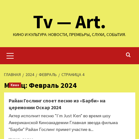
Перейти
Tv — Art.
к
содержимому
КИНО И КУЛЬТУРА: НОВОСТИ, ПРЕМЕЬРЫ, СЛУХИ, СОБЫТИЯ.
Основное
меню
ГЛАВНАЯ
2024
ФЕВРАЛЬ
СТРАНИЦА 4
Месяц:
Февраль 2024
Кино
Райан Гослинг споет песню из «Барби» на
церемонии Оскар 2024
Актер исполнит песню "I`m Just Ken" во время шоу
Американской Киноакадемии Главная звезда фильма
"Барби" Райан Гослинг примет участие в...
Прочитать