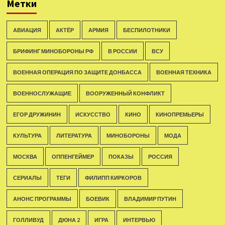
Метки
АВИАЦИЯ
АКТЁР
АРМИЯ
БЕСПИЛОТНИКИ
БРИФИНГ МИНОБОРОНЫ РФ
В РОССИИ
ВСУ
ВОЕННАЯ ОПЕРАЦИЯ ПО ЗАЩИТЕ ДОНБАССА
ВОЕННАЯ ТЕХНИКА
ВОЕННОСЛУЖАЩИЕ
ВООРУЖЕННЫЙ КОНФЛИКТ
ЕГОР ДРУЖИНИН
ИСКУССТВО
КИНО
КИНОПРЕМЬЕРЫ
КУЛЬТУРА
ЛИТЕРАТУРА
МИНОБОРОНЫ
МОДА
МОСКВА
ОППЕНГЕЙМЕР
ПОКАЗЫ
РОССИЯ
СЕРИАЛЫ
ТЕГИ
ФИЛИПП КИРКОРОВ
АНОНС ПРОГРАММЫ
БОЕВИК
ВЛАДИМИР ПУТИН
ГОЛЛИВУД
ДЮНА 2
ИГРА
ИНТЕРВЬЮ