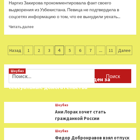
провинциалов
звезды
Наргиз Закирова прокомментировала факт своего
в
выдворения из Узбекистана. Певица не подтвердила в
жлобстве
соцсетях информацию о том, что ее вынудили уехать...
Прочитать
Читать далее
больше
о
Наргиз
Пагинация
Закирова
Назад
1
2
3
4
5
6
7
…
11
Далее
обвинила
записей
Узбекистан
в
Шоубиз
Найти:
«неблагонадежности»
Звезда «Игры в кальмара» осужден за
сексуальные домогательства
Шоубиз
Ани Лорак хочет стать
гражданкой России
Шоубиз
Федор Добронравов взял отпуск