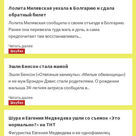
Чулпан
Лолита Милявская уехала в Болгарию и сдала
Хаматова
обратный билет
готовилась
работать
Лолита Милявская сообщила о своем отъезде в Болгарию.
таксистом
Ранее она перевезла туда мать и дочь, а сама
в
предпочитает там восстанавливать...
Латвии
Прочитать
Читать далее
больше
Шоубиз
о
Лолита
Эшли Бенсон стала мамой
Милявская
Эшли Бенсон («Отвязные каникулы», «Милые обманщицы»)
уехала
в
и ее муж Брэндон Дэвис стали родителями. О рождении
Болгарию
малыша 34-летняя актриса сообщила в...
и
Прочитать
сдала
Читать далее
больше
Шоубиз
обратный
о
билет
Эшли
Шура и Евгения Медведева ушли со съемок «Это
Бенсон
нормально?» на ТНТ
стала
мамой
Фигуристка Евгения Медведева и ее однофамилец