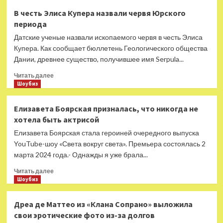
Татьяна
В честь Элиса Купера назвали червя Юрского
Буланова
периода
расплакалась
в
Датские ученые назвали ископаемого червя в честь Элиса
новом
Купера. Как сообщает бюллетень Геологического общества
ток-
Дании, древнее существо, получившее имя Serpula...
шоу
Елены
Прочитать
Читать далее
Ханги
больше
Шоубиз
о
В
Елизавета Боярская призналась, что никогда не
честь
хотела быть актрисой
Элиса
Купера
Елизавета Боярская стала героиней очередного выпуска
назвали
YouTube-шоу «Света вокруг света». Премьера состоялась 2
червя
марта 2024 года.- Однажды я уже брала...
Юрского
периода
Прочитать
Читать далее
больше
Шоубиз
о
Елизавета
Дреа де Маттео из «Клана Сопрано» выложила
Боярская
свои эротические фото из-за долгов
призналась,