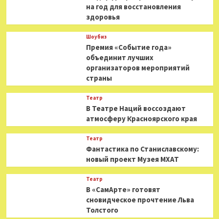
на год для восстановления
здоровья
Шоубиз
Премия «Событие года»
объединит лучших
организаторов мероприятий
страны
Театр
В Театре Наций воссоздают
атмосферу Красноярского края
Театр
Фантастика по Станиславскому:
новый проект Музея МХАТ
Театр
В «СамАрте» готовят
сновидческое прочтение Льва
Толстого