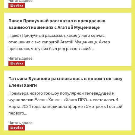
Читать далее
больше
Шоубиз
о
Анфиса
Павел Прилучный рассказал о прекрасных
Чехова
взаимоотношениях с Агатой Муцениеце
станет
новой
Павел Прилучный рассказал, какие у него сейчас
ведущей
отношения с экс-супругой Агатой Муцениеце. Актер
кулинарного
признался, что у них был ряд разногласий,...
шоу
Прочитать
Читать далее
больше
Шоубиз
о
Павел
Татьяна Буланова расплакалась в новом ток-шоу
Прилучный
Елены Ханги
рассказал
о
Премьера нового ток-шоу популярной телеведущей и
прекрасных
журналистки Елены Ханги – «Ханга ПРО…» состоялась 4
взаимоотношениях
марта 2024 года на медиаплатформе «Смотрим». Гостьей
с
первого...
Агатой
Муцениеце
Прочитать
Читать далее
больше
Шоубиз
о