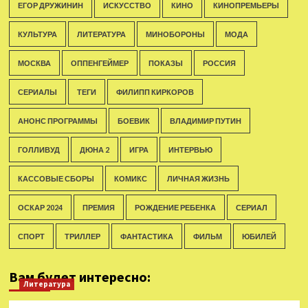
ЕГОР ДРУЖИНИН
ИСКУССТВО
КИНО
КИНОПРЕМЬЕРЫ
КУЛЬТУРА
ЛИТЕРАТУРА
МИНОБОРОНЫ
МОДА
МОСКВА
ОППЕНГЕЙМЕР
ПОКАЗЫ
РОССИЯ
СЕРИАЛЫ
ТЕГИ
ФИЛИПП КИРКОРОВ
АНОНС ПРОГРАММЫ
БОЕВИК
ВЛАДИМИР ПУТИН
ГОЛЛИВУД
ДЮНА 2
ИГРА
ИНТЕРВЬЮ
КАССОВЫЕ СБОРЫ
КОМИКС
ЛИЧНАЯ ЖИЗНЬ
ОСКАР 2024
ПРЕМИЯ
РОЖДЕНИЕ РЕБЕНКА
СЕРИАЛ
СПОРТ
ТРИЛЛЕР
ФАНТАСТИКА
ФИЛЬМ
ЮБИЛЕЙ
Вам будет интересно:
Литература