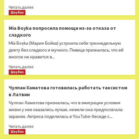
в
Прочитать
Читать далее
РФ
больше
Шоубиз
о
Дочь
Mia Boyka попросила помощи из-за отказа от
Юлии
сладкого
Началовой
расскажет
Mia Boyka (Мария Бойка) устроила себе трехнедельную
о
диету без сладкого и мучного. Певица призналась, что ей
жизни
многое не нравится в...
без
мамы
Прочитать
Читать далее
в
больше
Шоубиз
«Эксклюзиве»
о
на
Mia
Чулпан Хаматова готовилась работать таксистом
Первом
Boyka попросила
в Латвии
канале
помощи
из-
Чулпан Хаматова призналась, что в эмиграции условия
за
жизни у нее оказались лучше, нежели она предполагала
отказа
заранее. Актриса поделилась в YouTube-беседе с...
от
сладкого
Прочитать
Читать далее
больше
Шоубиз
о