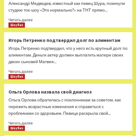
Александр Медведев, известный как певец Шура, покинули
студию ток-шоу «Это нормально?» на ТНТ прямо...
Прочитать
Читать далее
больше
Шоубиз
о
Шура
Игорь Петренко подтвердил долг по алиментам
и
Игорь Петренко подтвердил, что у него есть крупный долг по
Евгения
Медведева
алиментам. Деньги актер должен выплатить матери своих
ушли
двоих сыновей Матвея...
со
Прочитать
съемок
Читать далее
больше
Шоубиз
«Это
о
нормально?»
Игорь
на
Ольга Орлова назвала свой диагноз
Петренко
ТНТ
Ольга Орлова обратилась с поклонникам за советом, как
подтвердил
долг
пережить возрастные изменения и справиться с
по
проблемами со здоровьем. Певица раскрыла свой...
алиментам
Прочитать
Читать далее
больше
Шоубиз
о