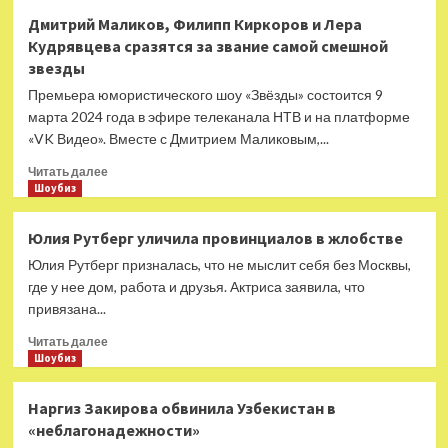
Ольга
Дмитрий Маликов, Филипп Киркоров и Лера
Орлова
Кудрявцева сразятся за звание самой смешной
назвала
звезды
свой
диагноз
Премьера юмористического шоу «Звёзды» состоится 9
марта 2024 года в эфире телеканала НТВ и на платформе
«VK Видео». Вместе с Дмитрием Маликовым,...
Прочитать
Читать далее
больше
Шоубиз
о
Дмитрий
Юлия Рутберг уличила провинциалов в жлобстве
Маликов,
Юлия Рутберг призналась, что не мыслит себя без Москвы,
Филипп
Киркоров
где у нее дом, работа и друзья. Актриса заявила, что
и
привязана...
Лера
Прочитать
Кудрявцева
Читать далее
больше
Шоубиз
сразятся
о
за
Юлия
звание
Наргиз Закирова обвинила Узбекистан в
Рутберг
самой
«неблагонадежности»
уличила
смешной