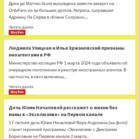
что
Дреа де Маттео была вынуждена завести аккаунт на
никогда
OnlyFans из-за больших долгов. Актриса, сыгравшая
не
Адриану Ла Серва в «Клане Сопрано»,...
хотела
быть
Прочитать
Читать далее
актрисой
больше
Шоубиз
о
Дреа
Людмила Улицкая и Илья Хржановский признаны
де
иноагентами в РФ
Маттео
из
Министерство юстиции РФ 1 марта 2024 года объявило об
«Клана
очередном пополнении в реестре иностранных агентов. В
Сопрано»
частности, в него включены...
выложила
свои
Прочитать
Читать далее
эротические
больше
Шоубиз
фото
о
из-
Людмила
Дочь Юлии Началовой расскажет о жизни без
за
Улицкая
мамы в «Эксклюзиве» на Первом канале
долгов
и
Илья
17-летняя дочь Юлии Началовой Вера Алдонина (на фото)
Хржановский
станет героиней программы «Эксклюзив» с Дмитрием
признаны
Борисовым на Первом канале 2 марта...
иноагентами